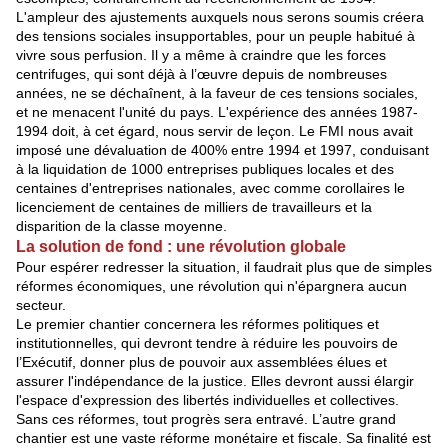
L'ampleur des ajustements auxquels nous serons soumis créera
des tensions sociales insupportables, pour un peuple habitué à
vivre sous perfusion. Il y a même à craindre que les forces
centrifuges, qui sont déjà à l’œuvre depuis de nombreuses
années, ne se déchaînent, à la faveur de ces tensions sociales,
et ne menacent l'unité du pays. L'expérience des années 1987-
1994 doit, à cet égard, nous servir de leçon. Le FMI nous avait
imposé une dévaluation de 400% entre 1994 et 1997, conduisant
à la liquidation de 1000 entreprises publiques locales et des
centaines d'entreprises nationales, avec comme corollaires le
licenciement de centaines de milliers de travailleurs et la
disparition de la classe moyenne.
La solution de fond : une révolution globale
Pour espérer redresser la situation, il faudrait plus que de simples
réformes économiques, une révolution qui n'épargnera aucun
secteur.
Le premier chantier concernera les réformes politiques et
institutionnelles, qui devront tendre à réduire les pouvoirs de
l’Exécutif, donner plus de pouvoir aux assemblées élues et
assurer l'indépendance de la justice. Elles devront aussi élargir
l'espace d'expression des libertés individuelles et collectives.
Sans ces réformes, tout progrès sera entravé. L’autre grand
chantier est une vaste réforme monétaire et fiscale. Sa finalité est