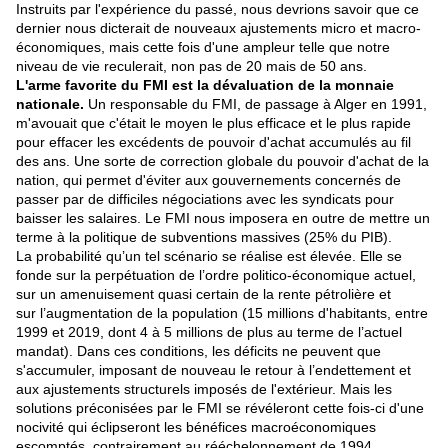
Instruits par l'expérience du passé, nous devrions savoir que ce
dernier nous dicterait de nouveaux ajustements micro et macro-
économiques, mais cette fois d'une ampleur telle que notre
niveau de vie reculerait, non pas de 20 mais de 50 ans.
L'arme favorite du FMI est la dévaluation de la monnaie
nationale.
Un responsable du FMI, de passage à Alger en 1991,
m'avouait que c'était le moyen le plus efficace et le plus rapide
pour effacer les excédents de pouvoir d'achat accumulés au fil
des ans. Une sorte de correction globale du pouvoir d'achat de la
nation, qui permet d'éviter aux gouvernements concernés de
passer par de difficiles négociations avec les syndicats pour
baisser les salaires. Le FMI nous imposera en outre de mettre un
terme à la politique de subventions massives (25% du PIB).
La probabilité qu’un tel scénario se réalise est élevée. Elle se
fonde sur la perpétuation de l’ordre politico-économique actuel,
sur un amenuisement quasi certain de la rente pétrolière et
sur l’augmentation de la population (15 millions d'habitants, entre
1999 et 2019, dont 4 à 5 millions de plus au terme de l’actuel
mandat). Dans ces conditions, les déficits ne peuvent que
s'accumuler, imposant de nouveau le retour à l’endettement et
aux ajustements structurels imposés de l'extérieur. Mais les
solutions préconisées par le FMI se révéleront cette fois-ci d'une
nocivité qui éclipseront les bénéfices macroéconomiques
escomptés, contrairement au rééchelonnement de 1994.