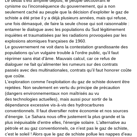
Le débat s'est amplifié depuis, le peuple découvrant le
cynisme ou l’inconséquence du gouvernement, qui a non
seulement caché au peuple que la décision d'exploiter le gaz de
schiste a été prise il y a déjà plusieurs années, mais qui refuse,
une fois démasqué, de faire la seule chose qui soit raisonnable :
entamer le dialogue avec les populations du Sud légitimement
inquiètes et traumatisées par les radiations provoquées par les
explosions atomiques françaises de 1960.
Le gouvernement ne voit dans la contestation grandissante des
populations qu'un vulgaire trouble à l'ordre public, qu'il faut
réprimer sans état d'âme. Mauvais calcul, car ce refus de
dialoguer ne fait qu'alimenter les rumeurs sur des contrats
passés avec des multinationales, contrats qu'il faut honorer coûte
que coûte.
L'exploration comme l'exploitation du gaz de schiste doivent être
rejetées. Non seulement en vertu du principe de précaution
(dangers environnementaux non maîtrisés au vu
des technologies actuelles), mais aussi pour sortir de la
dépendance excessive vis-à-vis des hydrocarbures
conventionnels. Il faut diversifier notre économie et nos sources
d'énergie. Le Sahara nous offre justement la plus grande et la
plus inépuisable d'entre elles, l'énergie solaire. L'alternative au
pétrole et au gaz conventionnels, ce n'est pas le gaz de schiste,
c'est le soleil ! Alors que le gaz de schiste pollue les nappes d'eau