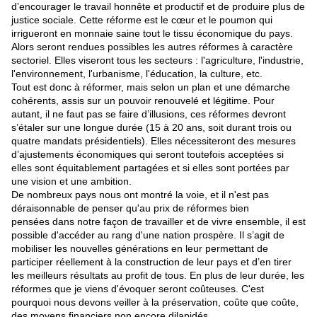
d’encourager le travail honnête et productif et de produire plus de
justice sociale. Cette réforme est le cœur et le poumon qui
irrigueront en monnaie saine tout le tissu économique du pays.
Alors seront rendues possibles les autres réformes à caractère
sectoriel. Elles viseront tous les secteurs : l'agriculture, l'industrie,
l'environnement, l'urbanisme, l'éducation, la culture, etc.
Tout est donc à réformer, mais selon un plan et une démarche
cohérents, assis sur un pouvoir renouvelé et légitime. Pour
autant, il ne faut pas se faire d’illusions, ces réformes devront
s’étaler sur une longue durée (15 à 20 ans, soit durant trois ou
quatre mandats présidentiels). Elles nécessiteront des mesures
d’ajustements économiques qui seront toutefois acceptées si
elles sont équitablement partagées et si elles sont portées par
une vision et une ambition.
De nombreux pays nous ont montré la voie, et il n'est pas
déraisonnable de penser qu'au prix de réformes bien
pensées dans notre façon de travailler et de vivre ensemble, il est
possible d'accéder au rang d'une nation prospère. Il s’agit de
mobiliser les nouvelles générations en leur permettant de
participer réellement à la construction de leur pays et d’en tirer
les meilleurs résultats au profit de tous. En plus de leur durée, les
réformes que je viens d'évoquer seront coûteuses. C'est
pourquoi nous devons veiller à la préservation, coûte que coûte,
des moyens financiers non encore dilapidés.