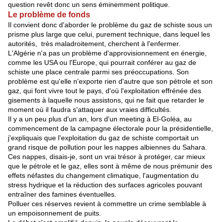
question revêt donc un sens éminemment politique.
Le problème de fonds
Il convient donc d'aborder le problème du gaz de schiste sous un
prisme plus large que celui, purement technique, dans lequel les
autorités, très maladroitement, cherchent à l'enfermer.
L'Algérie n'a pas un problème d'approvisionnement en énergie,
comme les USA ou l'Europe, qui pourrait conférer au gaz de
schiste une place centrale parmi ses préoccupations. Son
problème est qu'elle n'exporte rien d'autre que son pétrole et son
gaz, qui font vivre tout le pays, d'où l'exploitation effrénée des
gisements à laquelle nous assistons, qui ne fait que retarder le
moment où il faudra s'attaquer aux vraies difficultés.
Il y a un peu plus d'un an, lors d'un meeting à El-Goléa, au
commencement de la campagne électorale pour la présidentielle,
j'expliquais que l'exploitation du gaz de schiste comportait un
grand risque de pollution pour les nappes albiennes du Sahara.
Ces nappes, disais-je, sont un vrai trésor à protéger, car mieux
que le pétrole et le gaz, elles sont à même de nous prémunir des
effets néfastes du changement climatique, l'augmentation du
stress hydrique et la réduction des surfaces agricoles pouvant
entraîner des famines éventuelles.
Polluer ces réserves revient à commettre un crime semblable à
un empoisonnement de puits.