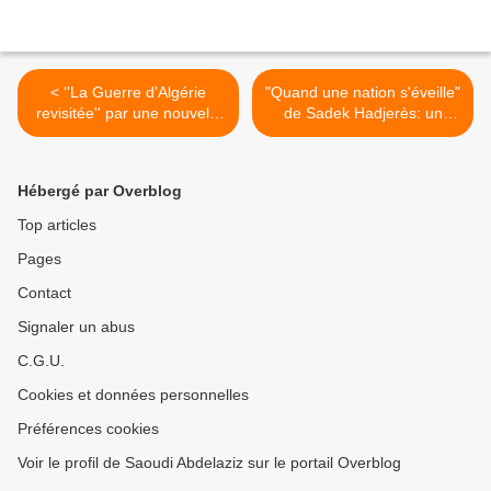
< ‘'La Guerre d'Algérie
"Quand une nation s'éveille"
revisitée'' par une nouvelle
de Sadek Hadjerès: un
génération d'historiens
regard critique et généreux
>
Hébergé par Overblog
Top articles
Pages
Contact
Signaler un abus
C.G.U.
Cookies et données personnelles
Préférences cookies
Voir le profil de Saoudi Abdelaziz sur le portail Overblog