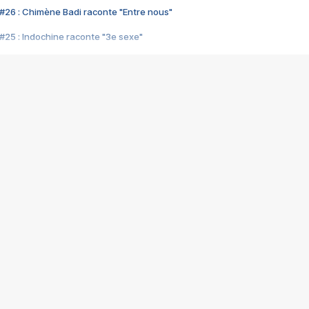
#26 : Chimène Badi raconte "Entre nous"
#25 : Indochine raconte "3e sexe"
#24 : Zaho raconte "C'est chelou"
#23 : Patrick Bruel raconte "Au café des délices"
#22 : Kyo raconte "Le chemin"
#21 : Nolwenn Leroy raconte "Cassé"
#20 : Patrick Hernandez raconte "Born to be alive"
#19 : Lorie raconte "Près de moi"
#18 : Michael Jones raconte "A nos actes manqués" (avec Jean-Jacque
#17 : Khaled raconte "Aïcha"
#16 : Corneille raconte "Parce qu'on vient de loin"
#15 : Indochine raconte "L'aventurier"