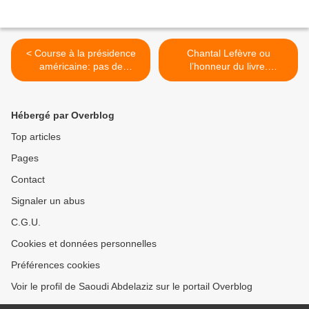
< Course à la présidence
Chantal Lefèvre ou
américaine: pas de
l’honneur du livre.
"changement déterminant"
L'imprimeuse blidéenne
selon Immanuel Wallerstein
nous a quittés. >
Hébergé par Overblog
Top articles
Pages
Contact
Signaler un abus
C.G.U.
Cookies et données personnelles
Préférences cookies
Voir le profil de Saoudi Abdelaziz sur le portail Overblog