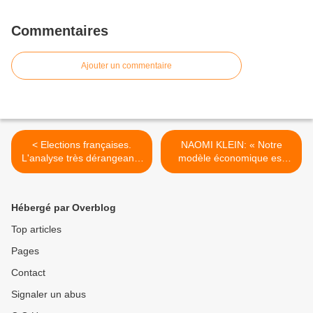
Commentaires
Ajouter un commentaire
< Elections françaises.
NAOMI KLEIN: « Notre
L'analyse très dérangeante
modèle économique est
du Grec Kóstas Papoulis
entré en guerre contre la
vie sur terre » >
Hébergé par Overblog
Top articles
Pages
Contact
Signaler un abus