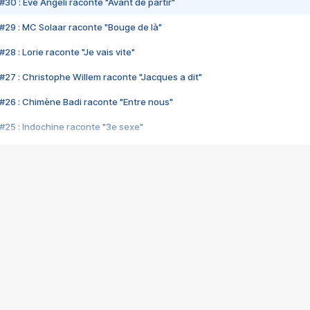
#30 : Eve Angeli raconte "Avant de partir"
#29 : MC Solaar raconte "Bouge de là"
28 : Lorie raconte "Je vais vite"
#27 : Christophe Willem raconte "Jacques a dit"
#26 : Chimène Badi raconte "Entre nous"
#25 : Indochine raconte "3e sexe"
#24 : Zaho raconte "C'est chelou"
#23 : Patrick Bruel raconte "Au café des délices"
#22 : Kyo raconte "Le chemin"
#21 : Nolwenn Leroy raconte "Cassé"
#20 : Patrick Hernandez raconte "Born to be alive"
#19 : Lorie raconte "Près de moi"
#18 : Michael Jones raconte "A nos actes manqués" (avec Jean-Jacque