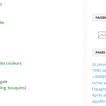
)
FACEB
lie
PAGES
tes couleurs
26 janv
1990, d
« ANNEE
gale
riches 
rling, bouquins)
Espagn
Après a
aquifèr