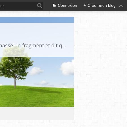
Connexion
+
Créer mon blog
"La vérité est un miroir tombé de la main de Dieu et qui s'est brisé. Chacun en ramasse un fragment et dit que toute la vérité s'y trouve" Djalāl ad-Dīn Rūmī (1207-1273)