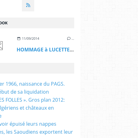
OOK
11/09/2014
…
HOMMAGE à LUCETTE HADJ ALI
ier 1966, naissance du PAGS.
ébut de sa liquidation
S FOLLES ». Gros plan 2012:
algériens et châteaux en
e
voir épuisé leurs nappes
es, les Saoudiens exportent leur