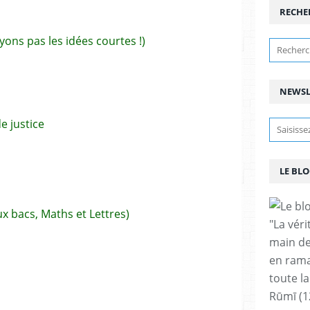
RECHE
ayons pas les idées courtes !)
NEWSL
e justice
LE BLO
eux bacs, Maths et Lettres)
"La vér
main de
en rama
toute la
Rūmī (1