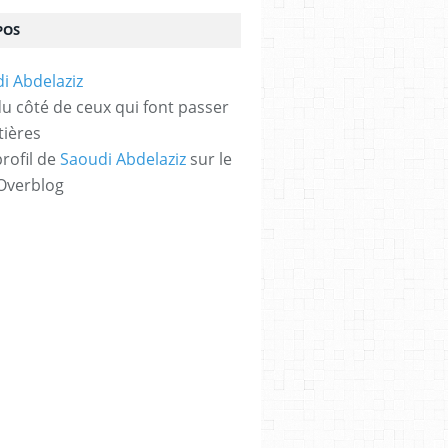
POS
 du côté de ceux qui font passer
tières
profil de
Saoudi Abdelaziz
sur le
 Overblog