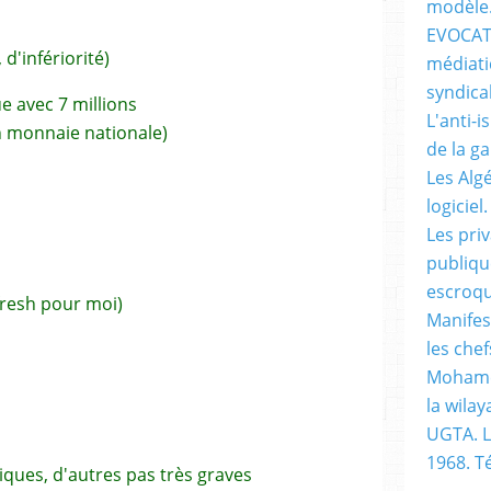
modèle
EVOCATI
d'infériorité)
médiati
syndical
e avec 7 millions
L'anti-i
en monnaie nationale)
de la g
Les Alg
logiciel.
Les pri
publiqu
escroqu
resh pour moi)
Manifes
les chef
Mohame
la wilay
UGTA. L
1968. 
iques, d'autres pas très graves