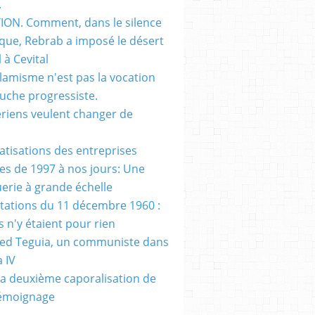
.
ON. Comment, dans le silence
que, Rebrab a imposé le désert
 à Cevital
slamisme n'est pas la vocation
auche progressiste.
ériens veulent changer de
vatisations des entreprises
es de 1997 à nos jours: Une
erie à grande échelle
tations du 11 décembre 1960 :
s n'y étaient pour rien
d Teguia, un communiste dans
a IV
a deuxième caporalisation de
Témoignage