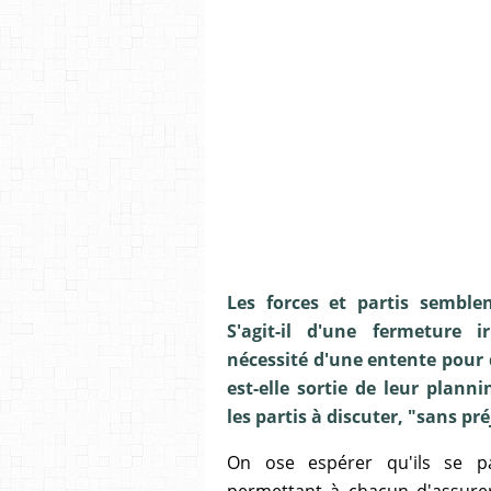
Les forces et partis semblen
S'agit-il d'une fermeture i
nécessité d'une entente pour d
est-elle sortie de leur plann
les partis à discuter, "sans pr
On ose espérer qu'ils se par
permettant à chacun d'assurer