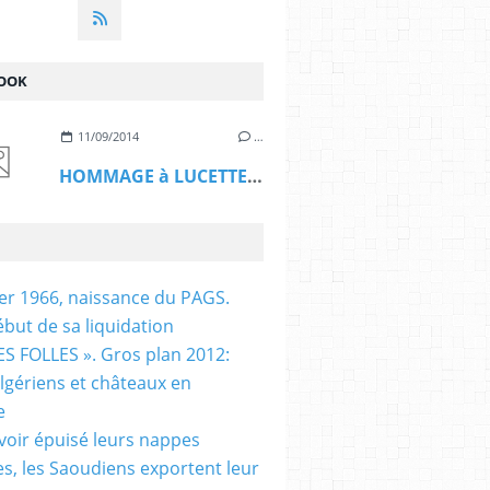
OOK
11/09/2014
…
HOMMAGE à LUCETTE HADJ ALI
ier 1966, naissance du PAGS.
ébut de sa liquidation
S FOLLES ». Gros plan 2012:
algériens et châteaux en
e
voir épuisé leurs nappes
es, les Saoudiens exportent leur