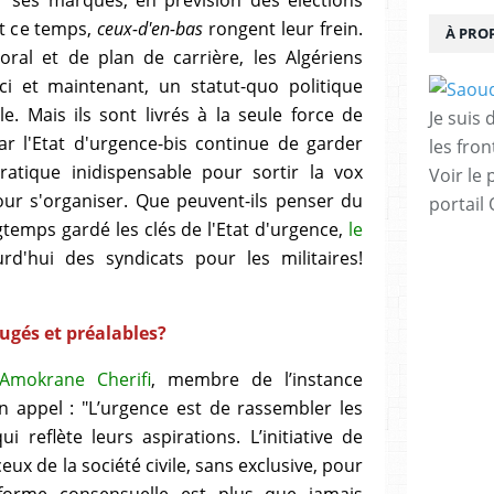
nt ce temps,
ceux-d'en-bas
rongent leur frein.
À PRO
ral et de plan de carrière, les Algériens
 ici et maintenant, un statut-quo politique
e. Mais ils sont livrés à la seule force de
Je suis
 car l'Etat d'urgence-bis continue de garder
les fron
ratique inidispensable pour sortir la vox
Voir le 
pour s'organiser. Que peuvent-ils penser
du
portail
gtemps gardé les clés de l'Etat d'urgence,
le
rd'hui des syndicats pour les militaires!
ugés et préalables?
mokrane Cherifi
, membre de l’instance
un appel : "L’urgence est de rassembler les
i reflète leurs aspirations. L’initiative de
ceux de la société civile, sans exclusive, pour
forme consensuelle est plus que jamais