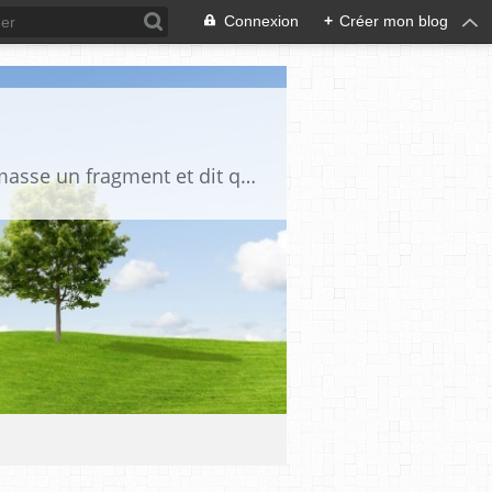
Connexion
+
Créer mon blog
"La vérité est un miroir tombé de la main de Dieu et qui s'est brisé. Chacun en ramasse un fragment et dit que toute la vérité s'y trouve" Djalāl ad-Dīn Rūmī (1207-1273)