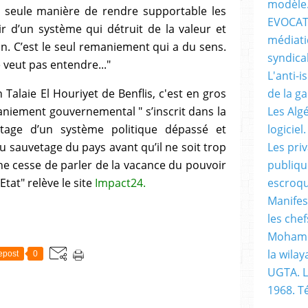
modèle
a seule manière de rendre supportable les
EVOCATI
tir d’un système qui détruit de la valeur et
médiati
n. C’est le seul remaniement qui a du sens.
syndical
e veut pas entendre..."
L'anti-i
n Talaie El Houriyet de Benflis, c'est en gros
de la g
niement gouvernemental " s’inscrit dans la
Les Alg
tage d’un système politique dépassé et
logiciel.
 sauvetage du pays avant qu’il ne soit trop
Les pri
ui ne cesse de parler de la vacance du pouvoir
publiqu
Etat" relève le site
Impact24
.
escroqu
Manifes
les chef
Mohame
la wilay
epost
0
UGTA. L
1968. 