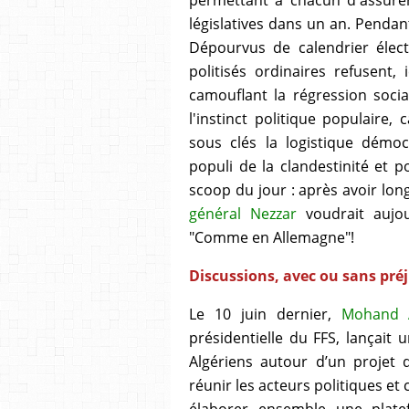
législatives dans un an. Penda
Dépourvus de calendrier électo
politisés ordinaires refusent,
camouflant la régression social
l'instinct politique populaire,
sous clés la logistique démoc
populi de la clandestinité et 
scoop du jour : a
près avoir lon
général Nezzar
voudrait aujou
"Comme en Allemagne"!
Discussions, avec ou sans préj
Le 10 juin dernier,
Mohand A
présidentielle du FFS, lançait 
Algériens autour d’un projet qu
réunir les acteurs politiques et 
élaborer ensemble une plate