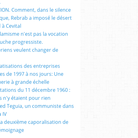
.
ON. Comment, dans le silence
que, Rebrab a imposé le désert
 à Cevital
slamisme n'est pas la vocation
auche progressiste.
ériens veulent changer de
vatisations des entreprises
es de 1997 à nos jours: Une
erie à grande échelle
tations du 11 décembre 1960 :
s n'y étaient pour rien
d Teguia, un communiste dans
a IV
a deuxième caporalisation de
Témoignage