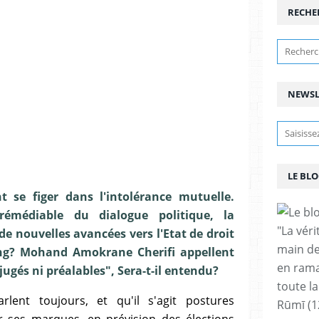
RECHE
NEWSL
LE BLO
t se figer dans l'intolérance mutuelle.
rrémédiable du dialogue politique, la
"La vér
e nouvelles avancées vers l'Etat de droit
main de
ing?
Mohand Amokrane Cherifi appellent
en rama
éjugés ni préalables", Sera-t-il entendu?
toute la
lent toujours, et qu'il s'agit postures
Rūmī (1
 ses marques, en prévision des élections