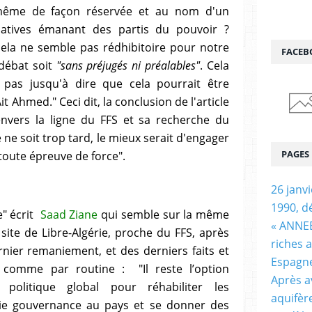
même de façon réservée et au nom d'un
tiatives émanant des partis du pouvoir ?
ela ne semble pas rédhibitoire pour notre
FACEB
 débat soit
"sans préjugés ni préalables"
. Cela
i pas jusqu'à dire que cela pourrait être
it Ahmed." Ceci dit, la conclusion de l'article
vers la ligne du FFS et sa recherche du
ne soit trop tard, le mieux serait d'engager
PAGES
 toute épreuve de force".
26 janv
1990, d
" écrit
Saad Ziane
qui semble sur la même
« ANNEE
 site de Libre-Algérie, proche du FFS, après
riches 
nier remaniement, et des derniers faits et
Espagn
t comme par routine : "Il reste l’option
Après a
politique global pour réhabiliter les
aquifèr
aie gouvernance au pays et se donner des