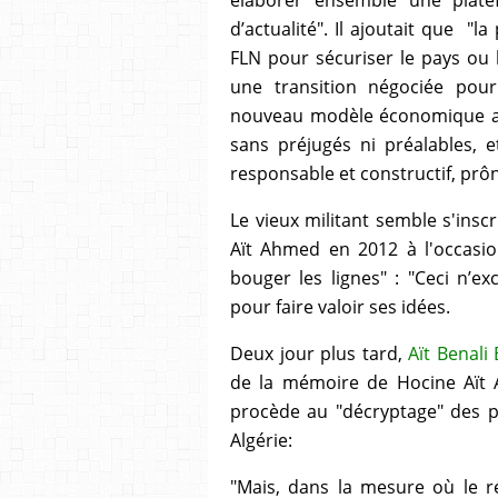
d’actualité". Il ajoutait que "la
FLN pour sécuriser le pays ou l
une transition négociée pou
nouveau modèle économique ann
sans préjugés ni préalables, e
responsable et constructif, prô
Le vieux militant semble s'ins
Aït Ahmed en 2012 à l'occasion 
bouger les lignes" : "Ceci n’e
pour faire valoir ses idées.
Deux jour plus tard,
Aït Benali
de la mémoire de Hocine Aït A
procède au "décryptage" des pr
Algérie:
"Mais, dans la mesure où le r