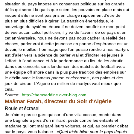
situation du pays impose un consensus politique sur les grands
défis qui seront là quels que soient les pouvoirs en place mais qui
risquent s’ils ne sont pas pris en charge rapidement d’être de
plus en plus difficiles à gérer. La transition énergétique, le
sauvetage du système éducatif ne doivent souffrir de mon point
de vue aucun calcul politicien, il y va de l'avenir de ce pays et en
cet anniversaire, nous ne devons pas nous cacher la réalité des
choses, parler vrai à cette jeunesse en panne d'espérance est un
devoir, le meilleur hommage que l'on puisse rendre à nos martyrs
est d'aller vers la science du parler vrai et d'inciter les jeunes à
l'effort, à l'endurance et à la performance au lieu de les abrutir
dans des concerts sans lendemain des matchs de football avec
une équipe off shore dans la plus pure tradition des empires sur
le déclin avec le fameux
panem et circenses
, des pains et des
jeux de cirque. L’Algérie du million de martyrs vaut mieux que
cela.
Source:
http://chemseddine.over-blog.com
Maâmar Farah, directeur du Soir d'Algérie
Roule et écrase!
Je n'aime pas ce gars qui sort d'une villa cossue, monte dans
une bagnole à près d'un milliard, peste contre les enfants et
madame qui ont mal garé leurs voitures, et qui, au premier débat
sur le pays, vous balance :
«Quel triste bilan pour le pays depuis