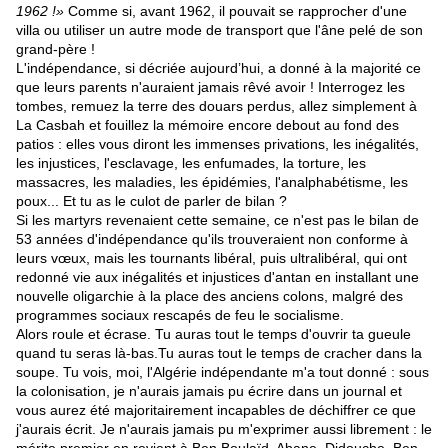
1962 !»
Comme si, avant 1962, il pouvait se rapprocher d'une
villa ou utiliser un autre mode de transport que l'âne pelé de son
grand-père !
L'indépendance, si décriée aujourd’hui, a donné à la majorité ce
que leurs parents n'auraient jamais rêvé avoir ! Interrogez les
tombes, remuez la terre des douars perdus, allez simplement à
La Casbah et fouillez la mémoire encore debout au fond des
patios : elles vous diront les immenses privations, les inégalités,
les injustices, l'esclavage, les enfumades, la torture, les
massacres, les maladies, les épidémies, l'analphabétisme, les
poux... Et tu as le culot de parler de bilan ?
Si les martyrs revenaient cette semaine, ce n'est pas le bilan de
53 années d'indépendance qu'ils trouveraient non conforme à
leurs vœux, mais les tournants libéral, puis ultralibéral, qui ont
redonné vie aux inégalités et injustices d'antan en installant une
nouvelle oligarchie à la place des anciens colons, malgré des
programmes sociaux rescapés de feu le socialisme.
Alors roule et écrase. Tu auras tout le temps d'ouvrir ta gueule
quand tu seras là-bas.Tu auras tout le temps de cracher dans la
soupe. Tu vois, moi, l'Algérie indépendante m'a tout donné : sous
la colonisation, je n'aurais jamais pu écrire dans un journal et
vous aurez été majoritairement incapables de déchiffrer ce que
j'aurais écrit. Je n'aurais jamais pu m'exprimer aussi librement : le
mérite premier en revient à Ben Boulaïd, Abane, Didouche, Ben