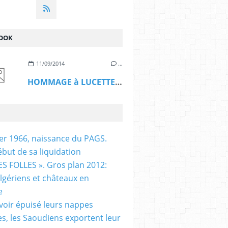
OOK
11/09/2014
…
HOMMAGE à LUCETTE HADJ ALI
ier 1966, naissance du PAGS.
ébut de sa liquidation
S FOLLES ». Gros plan 2012:
algériens et châteaux en
e
voir épuisé leurs nappes
es, les Saoudiens exportent leur