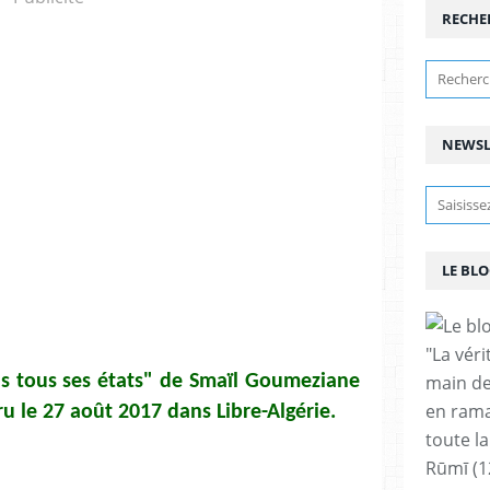
RECHE
NEWSL
LE BLO
"La vér
ans tous ses états" de Smaïl Goumeziane
main de
en rama
u le 27 août 2017 dans Libre-Algérie.
toute la
Rūmī (1