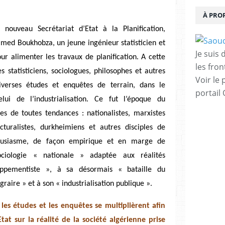
À PRO
nouveau Secrétariat d’Etat à la Planification,
amed Boukhobza, un jeune ingénieur statisticien et
Je suis
ur alimenter les travaux de planification. A cette
les fron
 statisticiens, sociologues, philosophes et autres
Voir le 
iverses études et enquêtes de terrain, dans le
portail
i de l’industrialisation. Ce fut l’époque du
es de toutes tendances : nationalistes, marxistes
ucturalistes, durkheimiens et autres disciples de
housiasme, de façon empirique et en marge de
 sociologie « nationale » adaptée aux réalités
oppementiste », à sa désormais « bataille du
raire » et à son « industrialisation publique ».
les études et les enquêtes se multiplièrent afin
Etat sur la réalité de la société algérienne prise