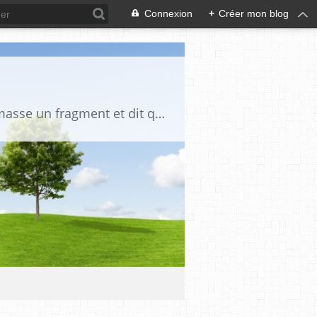
Connexion
+
Créer mon blog
"La vérité est un miroir tombé de la main de Dieu et qui s'est brisé. Chacun en ramasse un fragment et dit que toute la vérité s'y trouve" Djalāl ad-Dīn Rūmī (1207-1273)