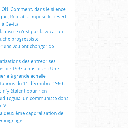
.
ON. Comment, dans le silence
que, Rebrab a imposé le désert
 à Cevital
slamisme n'est pas la vocation
auche progressiste.
ériens veulent changer de
vatisations des entreprises
es de 1997 à nos jours: Une
erie à grande échelle
tations du 11 décembre 1960 :
s n'y étaient pour rien
d Teguia, un communiste dans
a IV
a deuxième caporalisation de
Témoignage