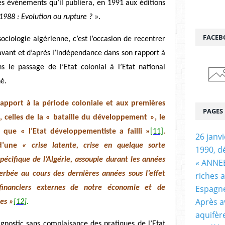
ces évènements qu’il publiera, en 1991 aux éditions
1988 : Evolution ou rupture ?
».
FACEB
ociologie algérienne, c’est l’occasion de recentrer
’avant et d’après l’indépendance dans son rapport à
 le passage de l’Etat colonial à l’Etat national
é.
rapport à la période coloniale et aux premières
PAGES
 celles de la « bataille du développement », le
que « l’Etat développementiste a failli »
[11]
.
26 janv
d’une
« crise latente, crise en quelque sorte
1990, d
pécifique de l’Algérie, assoupie durant les années
« ANNEE
erbée au cours des dernières années sous l’effet
riches 
Espagn
 financiers externes de notre économie et de
Après a
les »
[12]
.
aquifèr
gnostic sans complaisance des pratiques de l’Etat