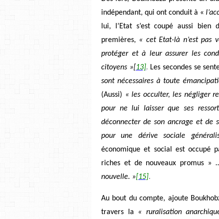
indépendant, qui ont conduit à «
l’ac
lui, l’Etat s’est coupé aussi bien
premières,
« cet Etat-là n’est pas v
protéger et à leur assurer les cond
citoyens »
[
13]
.
Les secondes se sente
sont nécessaires à toute émancipati
(Aussi)
« les occulter, les négliger r
pour ne lui laisser que ses ressort
déconnecter de son ancrage et de se
pour une dérive sociale générali
économique et social est occupé p
riches et de nouveaux promus » 
nouvelle. »
[15]
.
Au bout du compte, ajoute Boukhobza
travers la
« ruralisation anarchique