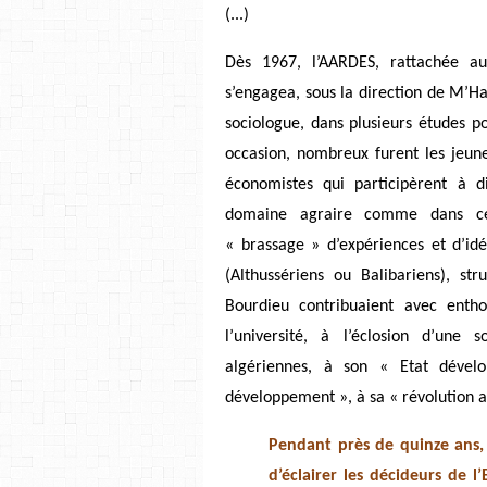
(...)
Dès 1967, l’AARDES, rattachée au 
s’engagea, sous la direction de M’H
sociologue, dans plusieurs études po
occasion, nombreux furent les jeunes
économistes qui participèrent à d
domaine agraire comme dans celu
« brassage » d’expériences et d’idé
(Althussériens ou Balibariens), str
Bourdieu contribuaient avec ent
l’université, à l’éclosion d’une
algériennes, à son « Etat dével
développement », à sa « révolution ag
Pendant près de quinze ans, 
d’éclairer les décideurs de l’