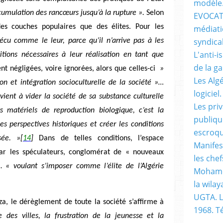
modèle
cumulation des rancœurs jusqu’à la rupture ».
Selon
EVOCATI
 des couches populaires que des élites. Pour les
médiati
syndical
écu comme le leur, parce qu’il n’arrive pas à les
L'anti-i
itions nécessaires à leur réalisation en tant que
de la g
nt négligées, voire ignorées, alors que celles-ci
»
Les Alg
on et intégration socioculturelle de la société »…
logiciel.
evient à vider la société de sa substance culturelle
Les pri
s matériels de reproduction biologique, c’est la
publiqu
s perspectives historiques et créer les conditions
escroqu
sée. »
[
14
]
Dans de telles conditions, l’espace
Manifes
ar les spéculateurs, conglomérat de « nouveaux
les chef
…
« voulant s’imposer comme l’élite de l’Algérie
Mohame
la wilay
UGTA. L
, le dérèglement de toute la société s’affirme à
1968. 
 des villes, la frustration de la jeunesse et la