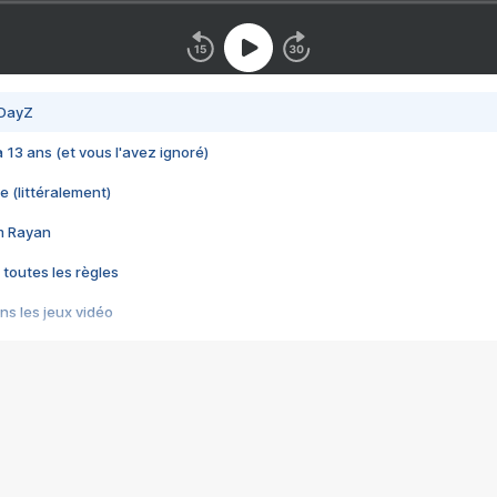
 DayZ
 a 13 ans (et vous l'avez ignoré)
e (littéralement)
im Rayan
 toutes les règles
s les jeux vidéo
us choquant de Rockstar ? - Le scandale BULLY
e plus moche de Steam
du RÊVE tourne au CAUCHEMAR
pendant 8 heures