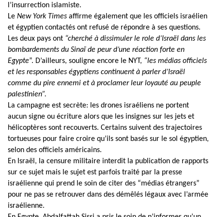
l’insurrection islamiste.
Le
New York Times
affirme également que les officiels israélien
et égyptien contactés ont refusé de répondre à ses questions.
Les deux pays ont
“cherché à dissimuler le role d’Israël dans les
bombardements du Sinaï de peur d’une réaction forte en
Egypte
”. D’ailleurs, souligne encore le NYT,
“les médias officiels
et les responsables égyptiens continuent à parler d’Israël
comme du pire ennemi et à proclamer leur loyauté au peuple
palestinien”.
La campagne est secrète: les drones israéliens ne portent
aucun signe ou écriture alors que les insignes sur les jets et
hélicoptères sont recouverts. Certains suivent des trajectoires
tortueuses pour faire croire qu’ils sont basés sur le sol égyptien,
selon des officiels américains.
En Israël, la censure militaire interdit la publication de rapports
sur ce sujet mais le sujet est parfois traité par la presse
israélienne qui prend le soin de citer des “médias étrangers”
pour ne pas se retrouver dans des démêlés légaux avec l’armée
israélienne.
En Egypte, Abdalfattah Sissi a pris le soin de n’informer qu’un