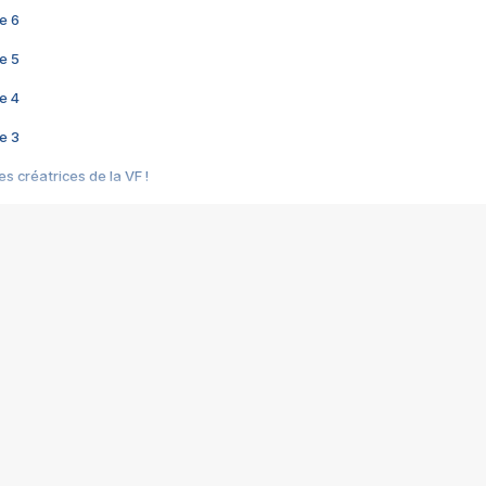
e 6
e 5
e 4
e 3
s créatrices de la VF !
e 2
e 1
e Mektoub My Love arrive enfin ! Rencontre avec Shaïn Boumedine et Sal
i : après Toni en famille
elle réalise le bouleversant Dites lui que je l'aime
ais ! Rencontre autour de Vie privée de Rebecca Zlotowski
 de Marguerite, Grave... Rencontre avec Ella Rumpf