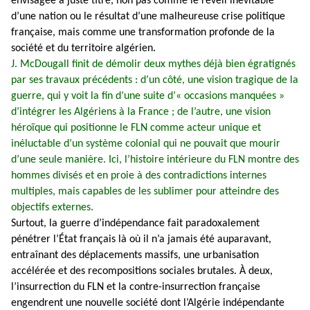
envisagée à juste titre, non pas comme le réveil inévitable
d’une nation ou le résultat d’une malheureuse crise politique
française, mais comme une transformation profonde de la
société et du territoire algérien.
J. McDougall finit de démolir deux mythes déjà bien égratignés
par ses travaux précédents : d’un côté, une vision tragique de la
guerre, qui y voit la fin d’une suite d’« occasions manquées »
d’intégrer les Algériens à la France ; de l’autre, une vision
héroïque qui positionne le FLN comme acteur unique et
inéluctable d’un système colonial qui ne pouvait que mourir
d’une seule manière. Ici, l’histoire intérieure du FLN montre des
hommes divisés et en proie à des contradictions internes
multiples, mais capables de les sublimer pour atteindre des
objectifs externes.
Surtout, la guerre d’indépendance fait paradoxalement
pénétrer l’État français là où il n’a jamais été auparavant,
entraînant des déplacements massifs, une urbanisation
accélérée et des recompositions sociales brutales. À deux,
l’insurrection du FLN et la contre-insurrection française
engendrent une nouvelle société dont l’Algérie indépendante