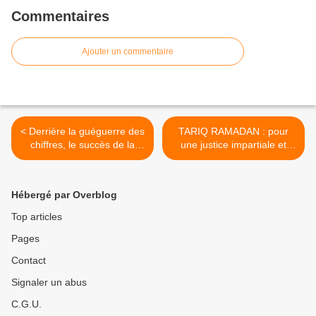
Commentaires
Ajouter un commentaire
< Derrière la guéguerre des
TARIQ RAMADAN : pour
chiffres, le succès de la
une justice impartiale et
grève de l'Intersyndicale.
égalitaire. Des
personnalités interviennent
>
Hébergé par Overblog
Top articles
Pages
Contact
Signaler un abus
C.G.U.