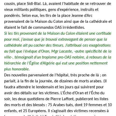
cousin, place Sidi-Blal. Là, avaient l’habitude de se retrouver de
vieux militants politiques, gens d’expérience, instruits et
pondérés. Selon eux, les tirs de la place Jeanne d’Arc
provenaient de la Maison du Colon ainsi que de la cathédrale et
étaient le fait de commandos OAS irrédentistes.
Si les tirs provenant de la Maison du Colon étaient une certitude
pour moi, j’avoue que je trouvai extravagant de penser que la
cathédrale ait pu cacher des tireurs. J’attribuai ces exagérations
au fait que l’évêque d’Oran, Mgr Lacaste, -autre spécificité de la
ville-, témoignait d’un tropisme pro-OAS notoire, à rebours de la
hiérarchie de l’Église d’Algérie qui eut une position nettement
plus honorable.
Des nouvelles parvenaient de l’hôpital, très proche de là ; on
parlait, à la fin de la journée, de dizaines de morts arabes. (Il
faudra attendre le lendemain et les jours qui suivirent pour
avoir des détails sur les victimes. L’Écho d’Oran et l’Écho du
soir, les deux quotidiens de Pierre Laffont, publieront les listes
des morts et des blessés : 75 Arabes tués, dont 19 femmes et 10
enfants, et 25 Européens. Il s’agissait des victimes recensées à