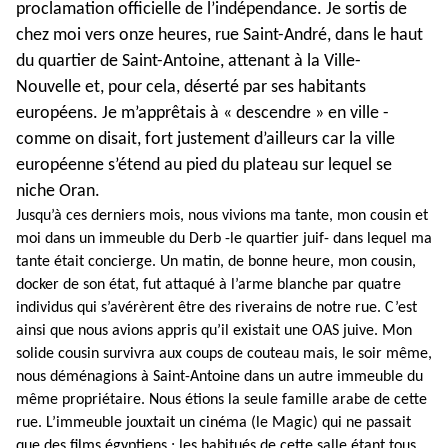
proclamation officielle de l’indépendance. Je sortis de
chez moi vers onze heures, rue Saint-André, dans le haut
du quartier de Saint-Antoine, attenant à la Ville-
Nouvelle et, pour cela, déserté par ses habitants
européens. Je m’apprêtais à « descendre » en ville -
comme on disait, fort justement d’ailleurs car la ville
européenne s’étend au pied du plateau sur lequel se
niche Oran.
Jusqu’à ces derniers mois, nous vivions ma tante, mon cousin et
moi dans un immeuble du Derb -le quartier juif- dans lequel ma
tante était concierge. Un matin, de bonne heure, mon cousin,
docker de son état, fut attaqué à l’arme blanche par quatre
individus qui s’avérèrent être des riverains de notre rue. C’est
ainsi que nous avions appris qu’il existait une OAS juive. Mon
solide cousin survivra aux coups de couteau mais, le soir même,
nous déménagions à Saint-Antoine dans un autre immeuble du
même propriétaire. Nous étions la seule famille arabe de cette
rue. L’immeuble jouxtait un cinéma (le Magic) qui ne passait
que des films égyptiens ; les habitués de cette salle étant tous