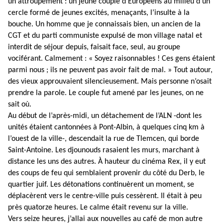
un attroupement : un jeune couple d’Européens au milieu d’un
cercle formé de jeunes excités, menaçants, l’insulte à la
bouche. Un homme que je connaissais bien, un ancien de la
CGT et du parti communiste expulsé de mon village natal et
interdit de séjour depuis, faisait face, seul, au groupe
vociférant. Calmement : « Soyez raisonnables ! Ces gens étaient
parmi nous ; ils ne peuvent pas avoir fait de mal. » Tout autour,
des vieux approuvaient silencieusement. Mais personne n’osait
prendre la parole. Le couple fut amené par les jeunes, on ne
sait où.
Au début de l’après-midi, un détachement de l’ALN -dont les
unités étaient cantonnées à Pont-Albin, à quelques cinq km à
l’ouest de la ville-, descendait la rue de Tlemcen, qui borde
Saint-Antoine. Les djounouds rasaient les murs, marchant à
distance les uns des autres. À hauteur du cinéma Rex, il y eut
des coups de feu qui semblaient provenir du côté du Derb, le
quartier juif. Les détonations continuèrent un moment, se
déplacèrent vers le centre-ville puis cessèrent. Il était à peu
près quatorze heures. Le calme était revenu sur la ville.
Vers seize heures, j’allai aux nouvelles au café de mon autre