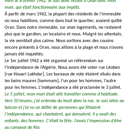
Paris le 8 février 1962. Je suis donc restée à Oran avec mon
mari, qui était fonctionnaire aux impôts.
À partir de mars 1962, la plupart des résidents de l’immeuble
où nous habitions, comme dans tout le quartier, avaient quitté
Oran. Dans notre immeuble, sur onze logements, ne restaient
plus que le gardien, un locataire et nous. Malgré les attentats,
la vie semblait plus calme. Nous sortions avec des cousins
encore présents à Oran, nous allions à la plage et nous n’avons
jamais été inquiétés.
Le 1er juillet 1962 a été organisé un référendum sur
l’indépendance de l’Algérie. Nous avons été voter rue Léoben
[rue Houari Lakhdar]. Les bureaux de vote étaient situés dans
les bains maures [hammam], l’un pour les hommes, l’autre
pour les femmes. L’indépendance a été proclamée le 3 juillet.
Le 5 juillet, mon mari était allé travailler comme d’habitude.
Vers 10 heures, j’ai entendu du bruit dans la rue. Je suis allée au
balcon et j’ai vu un défilé de personnes qui fêtaient
l’indépendance, qui chantaient, qui dansaient. Il y avait des
enfants, des femmes. C’était la fête. J’avais l’impression d’être
au carnaval de Rio.