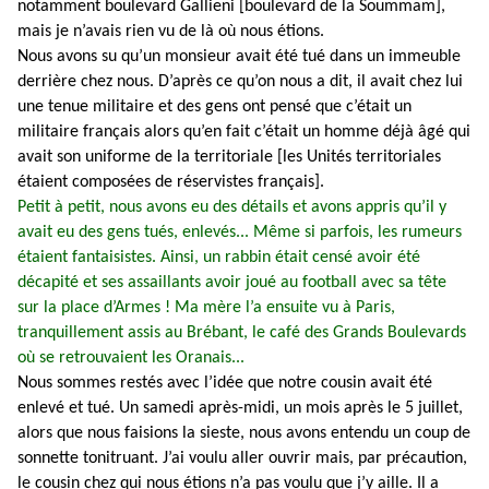
notamment boulevard Gallieni [boulevard de la Soummam],
mais je n’avais rien vu de là où nous étions.
Nous avons su qu’un monsieur avait été tué dans un immeuble
derrière chez nous. D’après ce qu’on nous a dit, il avait chez lui
une tenue militaire et des gens ont pensé que c’était un
militaire français alors qu’en fait c’était un homme déjà âgé qui
avait son uniforme de la territoriale [les Unités territoriales
étaient composées de réservistes français].
Petit à petit, nous avons eu des détails et avons appris qu’il y
avait eu des gens tués, enlevés... Même si parfois, les rumeurs
étaient fantaisistes. Ainsi, un rabbin était censé avoir été
décapité et ses assaillants avoir joué au football avec sa tête
sur la place d’Armes ! Ma mère l’a ensuite vu à Paris,
tranquillement assis au Brébant, le café des Grands Boulevards
où se retrouvaient les Oranais...
Nous sommes restés avec l’idée que notre cousin avait été
enlevé et tué. Un samedi après-midi, un mois après le 5 juillet,
alors que nous faisions la sieste, nous avons entendu un coup de
sonnette tonitruant. J’ai voulu aller ouvrir mais, par précaution,
le cousin chez qui nous étions n’a pas voulu que j’y aille. Il a