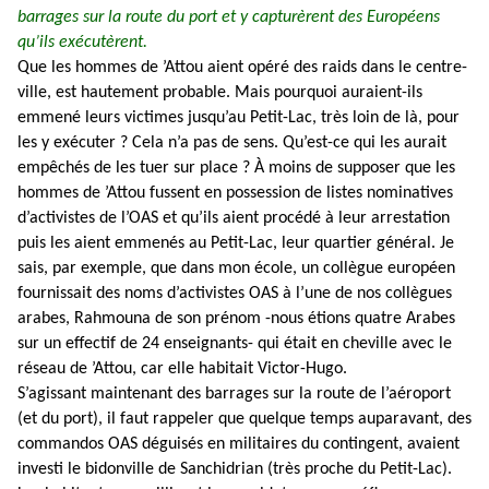
barrages sur la route du port et y capturèrent des Européens
qu’ils exécutèrent.
Que les hommes de ’Attou aient opéré des raids dans le centre-
ville, est hautement probable. Mais pourquoi auraient-ils
emmené leurs victimes jusqu’au Petit-Lac, très loin de là, pour
les y exécuter ? Cela n’a pas de sens. Qu’est-ce qui les aurait
empêchés de les tuer sur place ? À moins de supposer que les
hommes de ’Attou fussent en possession de listes nominatives
d’activistes de l’OAS et qu’ils aient procédé à leur arrestation
puis les aient emmenés au Petit-Lac, leur quartier général. Je
sais, par exemple, que dans mon école, un collègue européen
fournissait des noms d’activistes OAS à l’une de nos collègues
arabes, Rahmouna de son prénom -nous étions quatre Arabes
sur un effectif de 24 enseignants- qui était en cheville avec le
réseau de ’Attou, car elle habitait Victor-Hugo.
S’agissant maintenant des barrages sur la route de l’aéroport
(et du port), il faut rappeler que quelque temps auparavant, des
commandos OAS déguisés en militaires du contingent, avaient
investi le bidonville de Sanchidrian (très proche du Petit-Lac).