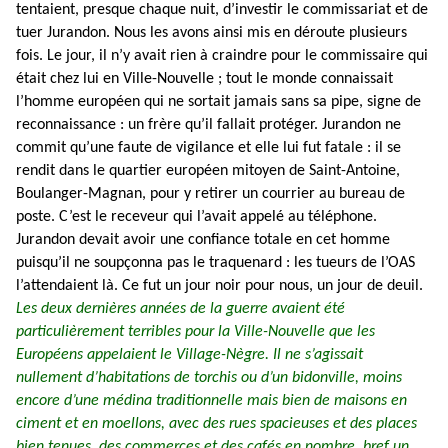
tentaient, presque chaque nuit, d’investir le commissariat et de
tuer Jurandon. Nous les avons ainsi mis en déroute plusieurs
fois. Le jour, il n’y avait rien à craindre pour le commissaire qui
était chez lui en Ville-Nouvelle ; tout le monde connaissait
l’homme européen qui ne sortait jamais sans sa pipe, signe de
reconnaissance : un frère qu’il fallait protéger. Jurandon ne
commit qu’une faute de vigilance et elle lui fut fatale : il se
rendit dans le quartier européen mitoyen de Saint-Antoine,
Boulanger-Magnan, pour y retirer un courrier au bureau de
poste. C’est le receveur qui l’avait appelé au téléphone.
Jurandon devait avoir une confiance totale en cet homme
puisqu’il ne soupçonna pas le traquenard : les tueurs de l’OAS
l’attendaient là. Ce fut un jour noir pour nous, un jour de deuil.
Les deux dernières années de la guerre avaient été
particulièrement terribles pour la Ville-Nouvelle que les
Européens appelaient le Village-Nègre. Il ne s’agissait
nullement d’habitations de torchis ou d’un bidonville, moins
encore d’une médina traditionnelle mais bien de maisons en
ciment et en moellons, avec des rues spacieuses et des places
bien tenues, des commerces et des cafés en nombre, bref un