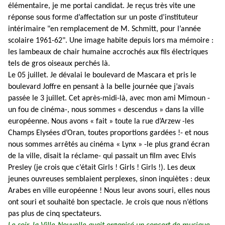
élémentaire, je me portai candidat. Je reçus très vite une
réponse sous forme d’affectation sur un poste d’instituteur
intérimaire "en remplacement de M. Schmitt, pour l’année
scolaire 1961-62". Une image habite depuis lors ma mémoire :
les lambeaux de chair humaine accrochés aux fils électriques
tels de gros oiseaux perchés là.
Le 05 juillet. Je dévalai le boulevard de Mascara et pris le
boulevard Joffre en pensant à la belle journée que j’avais
passée le 3 juillet. Cet après-midi-là, avec mon ami Mimoun -
un fou de cinéma-, nous sommes « descendus » dans la ville
européenne. Nous avons « fait » toute la rue d’Arzew -les
Champs Elysées d’Oran, toutes proportions gardées !- et nous
nous sommes arrêtés au cinéma « Lynx » -le plus grand écran
de la ville, disait la réclame- qui passait un film avec Elvis
Presley (je crois que c’était Girls ! Girls ! Girls !). Les deux
jeunes ouvreuses semblaient perplexes, sinon inquiètes : deux
Arabes en ville européenne ! Nous leur avons souri, elles nous
ont souri et souhaité bon spectacle. Je crois que nous n’étions
pas plus de cinq spectateurs.