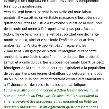
la morgue de l’hôpital.) En réalité, les victimes européennes
furent plus nombreuses.
Vers dix-sept heures, parvint la nouvelle qui nous laissa
pantois : il y aurait eu un véritable massacre d’Européens au
quartier du Petit-Lac. Situé à l’extrême sud-est de la ville, près
de la route qui mène à l’aéroport ainsi qu’au port, face au
bidonville de Sanchidrian, le Petit-Lac jouxtait une décharge
municipale. Là, ainsi que sur toute l’enfilade de quartiers
arabes (Lamur-Victor-Hugo-Petit-Lac), régnaient les
« marsiens » du groupe de ’Attou. J’enseignais durant cette
année dans une école située à la limite du quartier arabe de
Lamur et à celle du quartier européen de Saint-Hubert. Je peux
témoigner de la réalité de la peur qu’inspiraient à la population
de ces quartiers, ces jeunes chefaillons qui défouraillaient pour
un oui ou pour un non, et dont certains d’entre eux étaient mus
à l’évidence par des ressorts autres que patriotiques.
La rumeur attribuait à la bande à ’Attou les massacres qui se
seraient produits au Petit-Lac. On disait qu’ils sillonnaient la
ville, enlevaient des Européens et les menaient au Petit-Lac
pour les y massacrer. On dit également qu’ils dressèrent des