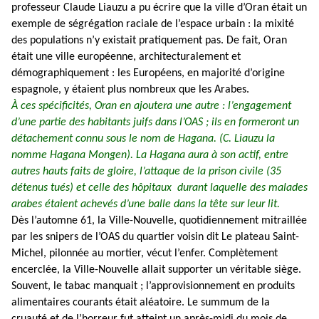
professeur Claude Liauzu a pu écrire que la ville d’Oran était un
exemple de ségrégation raciale de l’espace urbain : la mixité
des populations n’y existait pratiquement pas
. De fait, Oran
était une ville européenne, architecturalement et
démographiquement : les Européens, en majorité d’origine
espagnole, y étaient plus nombreux que les Arabes.
À ces spécificités, Oran en ajoutera une autre : l’engagement
d’une partie des habitants juifs dans l’OAS ; ils en formeront un
détachement connu sous le nom de Hagana. (C. Liauzu la
nomme Hagana Mongen)
. La Hagana aura à son actif, entre
autres hauts faits de gloire, l’attaque de la prison civile (35
détenus tués) et celle des hôpitaux
durant laquelle des malades
arabes étaient achevés d’une balle dans la tête sur leur lit.
Dès l’automne 61, la Ville-Nouvelle, quotidiennement mitraillée
par les snipers de l’OAS du quartier voisin dit Le plateau Saint-
Michel, pilonnée au mortier, vécut l’enfer. Complètement
encerclée, la Ville-Nouvelle allait supporter un véritable siège.
Souvent, le tabac manquait ; l’approvisionnement en produits
alimentaires courants était aléatoire. Le summum de la
cruauté et de l’horreur fut atteint un après-midi du mois de