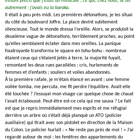
instant précis que j’étais un miraculé ; ce qui, chez nous, se dit
autrement : j’avais eu la baraka.
Il était à peu près midi. Les premières détonations, je les situai
du côté du boulevard Joffre. La place devint subitement
silencieuse. Tout le monde dressa l’oreille. Alors, se produisit la
deuxième vague de détonations, terriblement proches, au point
qu’elles semblaient éclater dans mes oreilles. La panique
foudroyante transforma le square en tohu-bohu : nombreux
étaient ceux qui s’étaient jetés à terre, la majorité fuyait,
remontant les deux rues parallèles ; cris, hurlements de
femmes et d’enfants ; souliers et voiles abandonnés.
À la première rafale, je m’étais élancé en avant ; une femme
voilée tomba, me percuta, me fit perdre l’équilibre. Avait-elle
été touchée ? J’essuyai mon visage car quelque chose de chaud
l’avait éclaboussé. Peut-être est-ce cela qui me sauva ? Le fait
est que je repris immédiatement mes esprits et me réfugiai
derrière un arbre où s’était déjà planqué un ATO (policier
auxiliaire) qui tirait avec son pistolet en direction de la Maison
du Colon. Le policier hurlait : « Ne reste pas près de moi ! » J’ai
regardé autour de moi : les fenêtres des appartements du