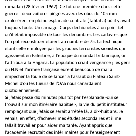
ramadan (28 février 1962). Ce fut une première dans cette
guerre : deux voitures piégées avec des obus de 105 mm
explosèrent en pleine esplanade centrale (Tahtaha) où il y avait
toujours foule. Un carnage. Corps déchiquetés à un point tel
qu’il était impossible de tous les dénombrer. Les cadavres que
l’on put reconstituer étaient au nombre de 75. La technique
étant celle employée par les groupes terroristes sionistes qui
agissaient en Palestine, à l’époque du mandat britannique, on
l’attribua à la Hagana. La population criait vengeance ; les gens
du FLN et l’armée française eurent beaucoup de mal à
empêcher la foule de se lancer à l’assaut du Plateau Saint-
Michel d’où les tueurs de l’OAS nous canardaient
quotidiennement.
Si j’étais passé dix minutes plus tôt par l’esplanade -qui se
trouvait sur mon itinéraire habituel-, la vie du petit instituteur
remplaçant que j’étais se serait arrêtée là, à dix-huit ans. Je
venais, en effet, d’achever mes études secondaires et il me
fallait travailler pour aider ma tante. Ayant appris que
l’académie recrutait des intérimaires pour l’enseignement