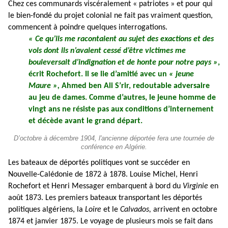
Chez ces communards viscéralement « patriotes » et pour qui
le bien-fondé du projet colonial ne fait pas vraiment question,
commencent à poindre quelques interrogations.
« Ce qu’ils me racontaient au sujet des exactions et des
vols dont ils n’avaient cessé d’être victimes me
bouleversait d’indignation et de honte pour notre pays »
,
écrit Rochefort. Il se lie d’amitié avec un
« jeune
Maure »,
Ahmed ben Ali S’rir, redoutable adversaire
au jeu de dames. Comme d’autres, le jeune homme de
vingt ans ne résiste pas aux conditions d’internement
et décède avant le grand départ.
D’octobre à décembre 1904, l'ancienne déportée fera une tournée de
conférence en Algérie.
Les bateaux de déportés politiques vont se succéder en
Nouvelle-Calédonie de 1872 à 1878. Louise Michel, Henri
Rochefort et Henri Messager embarquent à bord du
Virginie
en
août 1873. Les premiers bateaux transportant les déportés
politiques algériens, la
Loire
et le
Calvados,
arrivent en octobre
1874 et janvier 1875. Le voyage de plusieurs mois se fait dans