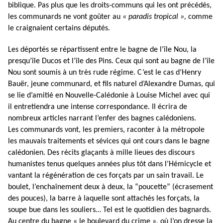
biblique. Pas plus que les droits-communs qui les ont précédés,
les communards ne vont goûter au
« paradis tropical »,
comme
le craignaient certains députés.
Les déportés se répartissent entre le bagne de l’île Nou, la
presqu’île Ducos et l’île des Pins. Ceux qui sont au bagne de l’île
Nou sont soumis à un très rude régime. C’est le cas d’Henry
Bauër, jeune communard, et fils naturel d’Alexandre Dumas, qui
se lie d’amitié en Nouvelle-Calédonie à Louise Michel avec qui
il entretiendra une intense correspondance. Il écrira de
nombreux articles narrant l’enfer des bagnes calédoniens.
Les communards vont, les premiers, raconter à la métropole
les mauvais traitements et sévices qui ont cours dans le bagne
calédonien. Des récits glaçants à mille lieues des discours
humanistes tenus quelques années plus tôt dans l’Hémicycle et
vantant la régénération de ces forçats par un sain travail. Le
boulet, l’enchaînement deux à deux, la “poucette” (écrasement
des pouces), la barre à laquelle sont attachés les forçats, la
soupe bue dans les souliers… Tel est le quotidien des bagnards.
Au centre du bagne « le boulevard du crime », où l’on dresse la