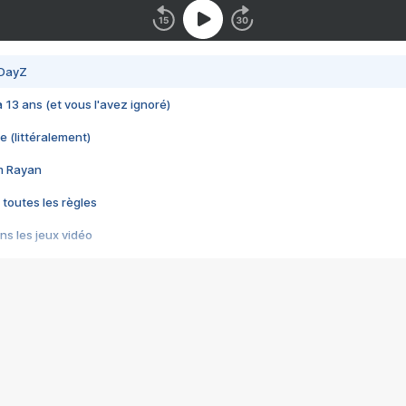
 DayZ
 a 13 ans (et vous l'avez ignoré)
e (littéralement)
im Rayan
 toutes les règles
s les jeux vidéo
us choquant de Rockstar ? - Le scandale BULLY
e plus moche de Steam
du RÊVE tourne au CAUCHEMAR
pendant 8 heures
it… à tort