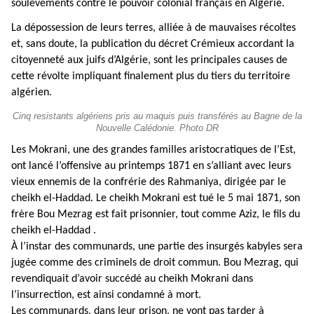
soulèvements contre le pouvoir colonial français en Algérie.
La dépossession de leurs terres, alliée à de mauvaises récoltes
et, sans doute, la publication du décret Crémieux accordant la
citoyenneté aux juifs d’Algérie, sont les principales causes de
cette révolte impliquant finalement plus du tiers du territoire
algérien.
Cinq resistants algériens pris au maquis puis transférés au Bagne de la
Nouvelle Calédonie. Photo DR
Les Mokrani, une des grandes familles aristocratiques de l’Est,
ont lancé l’offensive au printemps 1871 en s’alliant avec leurs
vieux ennemis de la confrérie des Rahmaniya, dirigée par le
cheikh el-Haddad. Le cheikh Mokrani est tué le 5 mai 1871, son
frère Bou Mezrag est fait prisonnier, tout comme Aziz, le fils du
cheikh el-Haddad .
À l’instar des communards, une partie des insurgés kabyles sera
jugée comme des criminels de droit commun. Bou Mezrag, qui
revendiquait d’avoir succédé au cheikh Mokrani dans
l’insurrection, est ainsi condamné à mort.
Les communards, dans leur prison, ne vont pas tarder à