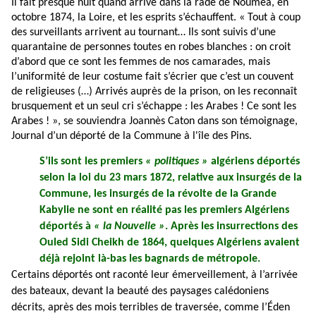
Il fait presque nuit quand arrive dans la rade de Nouméa, en
octobre 1874, la Loire, et les esprits s’échauffent. « Tout à coup
des surveillants arrivent au tournant… Ils sont suivis d’une
quarantaine de personnes toutes en robes blanches : on croit
d’abord que ce sont les femmes de nos camarades, mais
l’uniformité de leur costume fait s’écrier que c’est un couvent
de religieuses (…) Arrivés auprès de la prison, on les reconnaît
brusquement et un seul cri s’échappe : les Arabes ! Ce sont les
Arabes ! », se souviendra Joannès Caton dans son témoignage,
Journal d’un déporté de la Commune à l'île des Pins.
S’ils sont les premiers
« politiques »
algériens déportés
selon la loi du 23 mars 1872, relative aux insurgés de la
Commune, les insurgés de la révolte de la Grande
Kabylie ne sont en réalité pas les premiers Algériens
déportés à
« la Nouvelle »
. Après les insurrections des
Ouled Sidi Cheikh de 1864, quelques Algériens avaient
déjà rejoint là-bas les bagnards de métropole.
Certains déportés ont raconté leur émerveillement, à l’arrivée
des bateaux, devant la beauté des paysages calédoniens
décrits, après des mois terribles de traversée, comme l’Éden