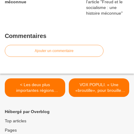
méconnue
Commentaires
Ajouter un commentaire
< Les deux plus
VOX POPULI. « Une
importantes régions
«broutille», pour brouiller
militaires changent de
les cartes en vue de cacher
chefs. Traitement
des affaires autrement plus
médiatique post-opératoire
volumineuses». (Sénateur
Hébergé par Overblog
véreux) >
Top articles
Pages