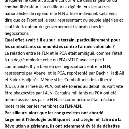
unique et ne tolérait aucune concurrence dans la gestion du
combat libérateur. Il a d’ailleurs exigé de tous les autres
nationalistes de rejoindre le FLN à titre individuel. Cela veut
dire que ce Front est le seul représentant du peuple algérien et
seul interlocuteur du gouvernement français dans les
négociations.
Quel effet avait-t-il eu sur le terrain, particulièrement pour
les combattants communistes contre l’armée coloniale ?
La relation entre le FLN et le PCA était ambiguë, comme l’était
à un degré moindre celle du PPA/MTLD avec ce parti
communiste. Il y a bien eu des négociations entre le FLN,
représenté par Abane, et le PCA, représenté par Bachir Hadj Ali
et Sadek Hadjerès. Même si les Combattants de la liberté
(CDL), aile armée du PCA, ont été tolérés au début, ils vont vite
être phagocytés par l’ALN. Certains militants du PCA ont été
même assassinés par le FLN. Le communisme était déclaré
indésirable par les membres du FLN-ALN.
Par ailleurs, alors que les congressistes ont abordé
largement l’idéologie politique et la stratégie militaire de la
Révolution algérienne, ils ont sciemment évité de débattre