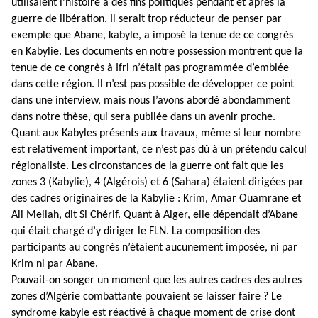
utilisaient l’histoire à des fins politiques pendant et après la
guerre de libération. Il serait trop réducteur de penser par
exemple que Abane, kabyle, a imposé la tenue de ce congrès
en Kabylie. Les documents en notre possession montrent que la
tenue de ce congrès à Ifri n’était pas programmée d’emblée
dans cette région. Il n’est pas possible de développer ce point
dans une interview, mais nous l’avons abordé abondamment
dans notre thèse, qui sera publiée dans un avenir proche.
Quant aux Kabyles présents aux travaux, même si leur nombre
est relativement important, ce n’est pas dû à un prétendu calcul
régionaliste. Les circonstances de la guerre ont fait que les
zones 3 (Kabylie), 4 (Algérois) et 6 (Sahara) étaient dirigées par
des cadres originaires de la Kabylie : Krim, Amar Ouamrane et
Ali Mellah, dit Si Chérif. Quant à Alger, elle dépendait d’Abane
qui était chargé d’y diriger le FLN. La composition des
participants au congrès n’étaient aucunement imposée, ni par
Krim ni par Abane.
Pouvait-on songer un moment que les autres cadres des autres
zones d’Algérie combattante pouvaient se laisser faire ? Le
syndrome kabyle est réactivé à chaque moment de crise dont