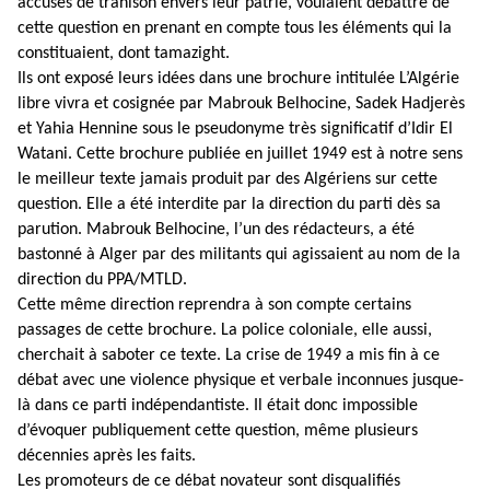
accusés de trahison envers leur patrie, voulaient débattre de
cette question en prenant en compte tous les éléments qui la
constituaient, dont tamazight.
Ils ont exposé leurs idées dans une brochure intitulée L’Algérie
libre vivra et cosignée par Mabrouk Belhocine, Sadek Hadjerès
et Yahia Hennine sous le pseudonyme très significatif d’Idir El
Watani. Cette brochure publiée en juillet 1949 est à notre sens
le meilleur texte jamais produit par des Algériens sur cette
question. Elle a été interdite par la direction du parti dès sa
parution. Mabrouk Belhocine, l’un des rédacteurs, a été
bastonné à Alger par des militants qui agissaient au nom de la
direction du PPA/MTLD.
Cette même direction reprendra à son compte certains
passages de cette brochure. La police coloniale, elle aussi,
cherchait à saboter ce texte. La crise de 1949 a mis fin à ce
débat avec une violence physique et verbale inconnues jusque-
là dans ce parti indépendantiste. Il était donc impossible
d’évoquer publiquement cette question, même plusieurs
décennies après les faits.
Les promoteurs de ce débat novateur sont disqualifiés