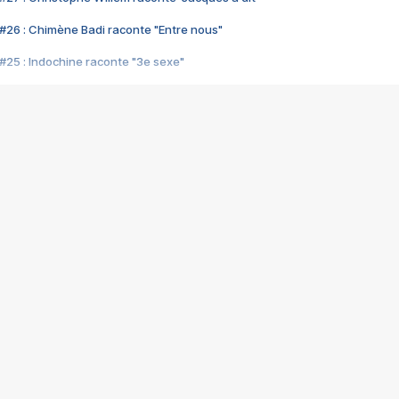
#26 : Chimène Badi raconte "Entre nous"
#25 : Indochine raconte "3e sexe"
#24 : Zaho raconte "C'est chelou"
#23 : Patrick Bruel raconte "Au café des délices"
#22 : Kyo raconte "Le chemin"
#21 : Nolwenn Leroy raconte "Cassé"
#20 : Patrick Hernandez raconte "Born to be alive"
#19 : Lorie raconte "Près de moi"
#18 : Michael Jones raconte "A nos actes manqués" (avec Jean-Jacque
#17 : Khaled raconte "Aïcha"
#16 : Corneille raconte "Parce qu'on vient de loin"
#15 : Indochine raconte "L'aventurier"