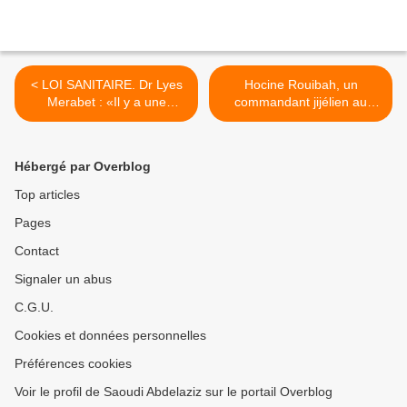
< LOI SANITAIRE. Dr Lyes
Hocine Rouibah, un
Merabet : «Il y a une
commandant jijélien au
orientation politique vers la
congrès de la Soummam >
privatisation du secteur»
Hébergé par Overblog
Top articles
Pages
Contact
Signaler un abus
C.G.U.
Cookies et données personnelles
Préférences cookies
Voir le profil de Saoudi Abdelaziz sur le portail Overblog