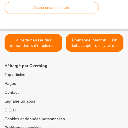
Ajouter un commentaire
< Nette hausse des
Emmanuel Macron : «On
demandeurs d'emplois en
doit accepter qu'il y ait une
2018 à Jijel. Les sans-
hiérarchie des paroles» >
diplôme et les niveaux
supérieurs en tête
Hébergé par Overblog
Top articles
Pages
Contact
Signaler un abus
C.G.U.
Cookies et données personnelles
Préférences cookies