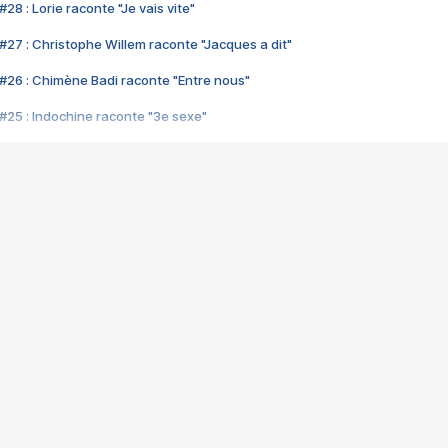
28 : Lorie raconte "Je vais vite"
#27 : Christophe Willem raconte "Jacques a dit"
#26 : Chimène Badi raconte "Entre nous"
#25 : Indochine raconte "3e sexe"
#24 : Zaho raconte "C'est chelou"
#23 : Patrick Bruel raconte "Au café des délices"
#22 : Kyo raconte "Le chemin"
#21 : Nolwenn Leroy raconte "Cassé"
#20 : Patrick Hernandez raconte "Born to be alive"
#19 : Lorie raconte "Près de moi"
#18 : Michael Jones raconte "A nos actes manqués" (avec Jean-Jacque
#17 : Khaled raconte "Aïcha"
#16 : Corneille raconte "Parce qu'on vient de loin"