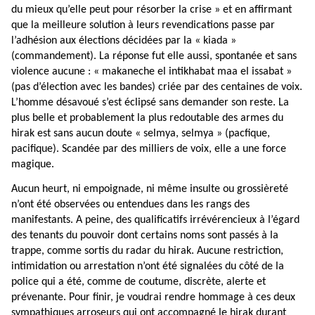
du mieux qu’elle peut pour résorber la crise » et en affirmant
que la meilleure solution à leurs revendications passe par
l’adhésion aux élections décidées par la « kiada »
(commandement). La réponse fut elle aussi, spontanée et sans
violence aucune : « makaneche el intikhabat maa el issabat »
(pas d’élection avec les bandes) criée par des centaines de voix.
L’homme désavoué s’est éclipsé sans demander son reste. La
plus belle et probablement la plus redoutable des armes du
hirak est sans aucun doute « selmya, selmya » (pacfique,
pacifique). Scandée par des milliers de voix, elle a une force
magique.
Aucun heurt, ni empoignade, ni même insulte ou grossièreté
n’ont été observées ou entendues dans les rangs des
manifestants. A peine, des qualificatifs irrévérencieux à l’égard
des tenants du pouvoir dont certains noms sont passés à la
trappe, comme sortis du radar du hirak. Aucune restriction,
intimidation ou arrestation n’ont été signalées du côté de la
police qui a été, comme de coutume, discrète, alerte et
prévenante. Pour finir, je voudrai rendre hommage à ces deux
sympathiques arroseurs qui ont accompagné le hirak durant