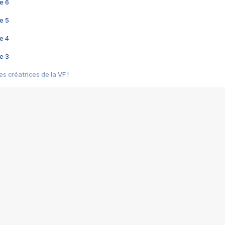
e 6
e 5
e 4
e 3
s créatrices de la VF !
e 2
e 1
e Mektoub My Love arrive enfin ! Rencontre avec Shaïn Boumedine et Sal
i : après Toni en famille
elle réalise le bouleversant Dites lui que je l'aime
ais ! Rencontre autour de Vie privée de Rebecca Zlotowski
 de Marguerite, Grave... Rencontre avec Ella Rumpf
 Les Rêveurs, un film intime sur la santé mentale