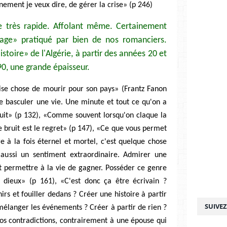
nement je veux dire, de gérer la crise» (p 246)
re très rapide. Affolant même. Certainement
sage» pratiqué par bien de nos romanciers.
stoire» de l'Algérie, à partir des années 20 et
0, une grande épaisseur.
ise chose de mourir pour son pays» (Frantz Fanon
ire basculer une vie. Une minute et tout ce qu'on a
uit» (p 132), «Comme souvent lorsqu'on claque la
e bruit est le regret» (p 147), «Ce que vous permet
tre à la fois éternel et mortel, c'est quelque chose
 aussi un sentiment extraordinaire. Admirer une
st permettre à la vie de gagner. Posséder ce genre
s dieux» (p 161), «C'est donc ça être écrivain ?
rs et fouiller dedans ? Créer une histoire à partir
SUIVE
 mélanger les événements ? Créer à partir de rien ?
vos contradictions, contrairement à une épouse qui