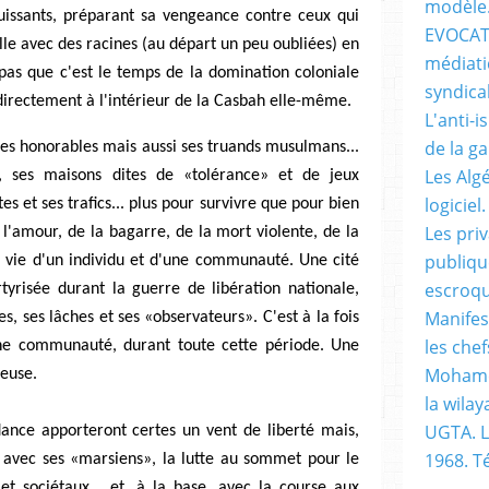
modèle
uissants, préparant sa vengeance contre ceux qui
EVOCATI
ille avec des racines (au départ un peu oubliées) en
médiati
 pas que c'est le temps de la domination coloniale
syndical
s directement à l'intérieur de la Casbah elle-même.
L'anti-i
de la g
lles honorables mais aussi ses truands musulmans...
Les Alg
t, ses maisons dites de «tolérance» et de jeux
logiciel.
s et ses trafics... plus pour survivre que pour bien
Les pri
e l'amour, de la bagarre, de la mort violente, de la
publiqu
 la vie d'un individu et d'une communauté. Une cité
escroqu
yrisée durant la guerre de libération nationale,
Manifes
es, ses lâches et ses «observateurs». C'est à la fois
les chef
une communauté, durant toute cette période. Une
Mohame
reuse.
la wilay
UGTA. L
ance apporteront certes un vent de liberté mais,
1968. 
ns avec ses «marsiens», la lutte au sommet pour le
 et sociétaux... et, à la base, avec la course aux