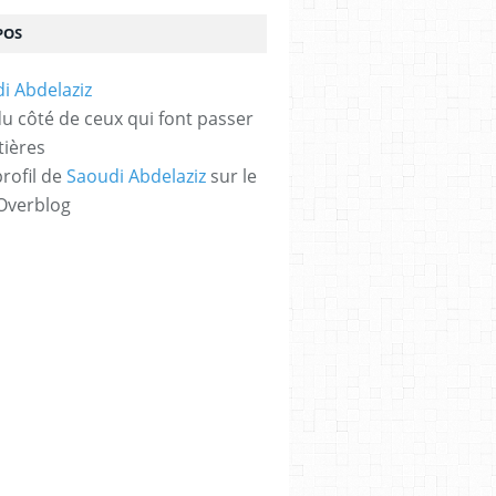
POS
 du côté de ceux qui font passer
tières
profil de
Saoudi Abdelaziz
sur le
 Overblog