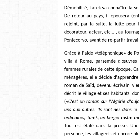
Démobilisé, Tarek va connaître la soli
De retour au pays, il épousera (enf
rejoint, par la suite, la lutte pou
décorateur, acteur, etc... , au tourna
Pontecorvo, avant de re-partir travai
Grâce à l'aide «téléphonique» de Po
villa à Rome, parsemée d'œuvres d'
femmes rurales de cette époque. Can
ménagères, elle décide d'apprendre 
roman de Saïd, devenu écrivain, vien
décrit le village et ses habitants, do
(«
C'est un roman sur l'Algérie d'auj
uns aux autres. Ils sont nés dans le v
ordinaires, Tarek, un berger rustre ma
Tout est étalé dans la presse. Une 
personne, les villageois et encore plu