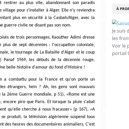
it rentrer au plus vite, abandonnant son paradis
À PRO
e village pour s'installer à Alger. Elle n'y reviendra
entant plus en sécurité à la Casbah/Alger, avec la
e guerre civile ne disant pas son nom.
Je suis
croisés de trois personnages, Kaouther Adimi dresse
les fron
r plus de sept décennies : l'occupation coloniale,
Voir le 
nale, le tournage de La Bataille d'Alger et le coup
portail
al) Panaf 1969, les débuts de la décennie rouge,
ne belle histoire d'amour du fond d'Histoire !
'on a combattu pour la France et qu'on porte un
des étrangers, hein ? Ah, les gens sont mauvais
de la 2ème Guerre mondiale, p 51), «Rome est une
, encore pire que Paris. Et lorsque la pluie s'abat
ment qu'elle cherche à nous fracasser» (p 167), «A
e produit, la télévision algérienne suspend tous
t des heures des documentaires animaliers. C'est