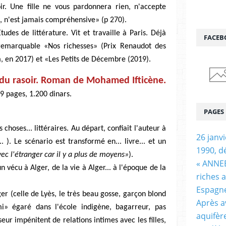
ir. Une fille ne vous pardonnera rien, n'accepte
e, n'est jamais compréhensive» (p 270).
udes de littérature. Vit et travaille à Paris. Déjà
FACEB
remarquable «Nos richesses» (Prix Renaudot des
m, en 2017) et «Les Petits de Décembre (2019).
il du rasoir. Roman de Mohamed Ifticène.
9 pages, 1.200 dinars.
PAGES
s choses... littéraires. Au départ, confiait l'auteur à
26 janv
.. ). Le scénario est transformé en... livre... et un
1990, d
ec l'étranger car il y a plus de moyens»
).
« ANNEE
 vécu à Alger, de la vie à Alger... à l'époque de la
riches 
Espagn
er (celle de Lyès, le très beau gosse, garçon blond
Après a
i» égaré dans l'école indigène, bagarreur, pas
aquifèr
eur impénitent de relations intimes avec les filles,