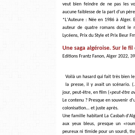
veut bien feindre de ne pas les vo
aucune faiblesse de la part d'un pèr
*L'Auteure : Née en 1986 à Alger. Et
auteur de quatre romans dont le 
Lycéens, Prix du Style et Prix Beur F
Une saga algéroise. Sur le f
Editions Frantz Fanon, Alger 2022, 39
Voilà un hasard qui fait très bien le
la presse, il y avait un scénario. (.
jour, peut-être, en film («
peut-être av
Le contenu ? Presque en souvenir d'un
colonisation... et juste après.
Une famille habitant La Casbah d'Alg
aux yeux bleus, presque un «roum
peureux ni timide pour un sourdi, tiss