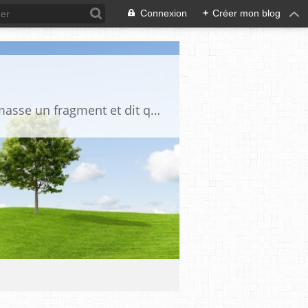
Connexion
+
Créer mon blog
"La vérité est un miroir tombé de la main de Dieu et qui s'est brisé. Chacun en ramasse un fragment et dit que toute la vérité s'y trouve" Djalāl ad-Dīn Rūmī (1207-1273)