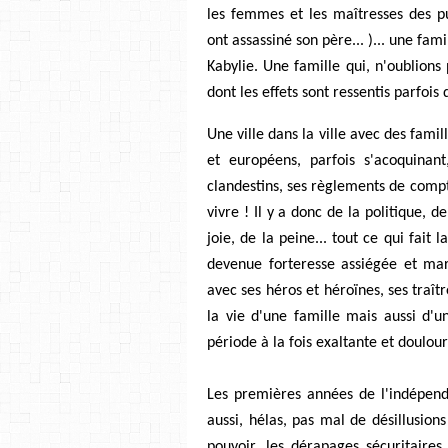
les femmes et les maîtresses des p
ont assassiné son père... )... une fam
Kabylie. Une famille qui, n'oublions
dont les effets sont ressentis parfoi
Une ville dans la ville avec des fami
et européens, parfois s'acoquinan
clandestins, ses règlements de compte
vivre ! Il y a donc de la politique, d
joie, de la peine... tout ce qui fait
devenue forteresse assiégée et mart
avec ses héros et héroïnes, ses traîtr
la vie d'une famille mais aussi d'
période à la fois exaltante et doulou
Les premières années de l'indépend
aussi, hélas, pas mal de désillusio
pouvoir, les dérapages sécuritaires