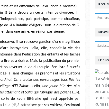
RECHE
tude et les difficultés de l'exil (dont le racisme).
in !) Leila depuis un certain temps divorcée. Il
r l'indépendance, puis participe, comme chauffeur,
ge de «La Bataille d'Alger», sous la direction de G.
ller dans une usine, en région parisienne.
NEWSL
ntecorvo, il se retrouve gardien d'une magnifique
art incroyables. Leïla, elle, connaît la vie des
tonnée dans l'éducation des enfants et les tâches
LE BLO
à lire et à écrire. Mais la publication du premier
t bouleverser la vie du couple. Son livre à succès
nt Leila, sans changer les prénoms et les situations
"La vér
ourd'hui. On y croise des personnages tous liés les
main de
illage d'El Zahar... Leila, une jeune fille des plus
en rama
is attachant et Safia qui fabrique des poteries...»
).
toute la
sorte de «vol» littéraire qui n'est apprécié par
Rūmī (1
s Leila (déjà ostracisée par ses voisins), s'estimant