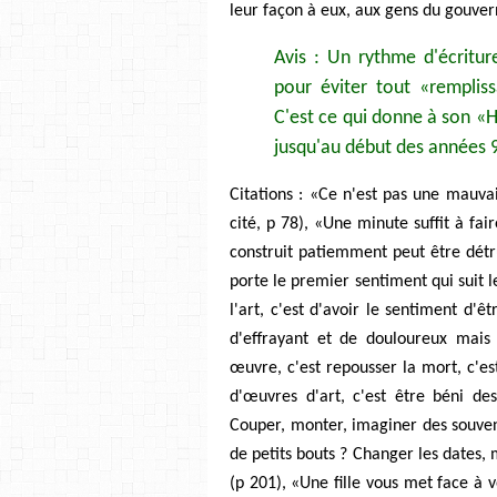
leur façon à eux, aux gens du gouver
Avis : Un rythme d'écritu
pour éviter tout «remplis
C'est ce qui donne à son «Hi
jusqu'au début des années 9
Citations : «Ce n'est pas une mauva
cité, p 78), «Une minute suffit à fa
construit patiemment peut être détr
porte le premier sentiment qui suit l
l'art, c'est d'avoir le sentiment d'ê
d'effrayant et de douloureux mais
œuvre, c'est repousser la mort, c'e
d'œuvres d'art, c'est être béni de
Couper, monter, imaginer des souveni
de petits bouts ? Changer les dates,
(p 201), «Une fille vous met face à 