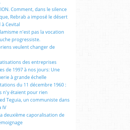
.
ON. Comment, dans le silence
que, Rebrab a imposé le désert
 à Cevital
slamisme n'est pas la vocation
auche progressiste.
ériens veulent changer de
vatisations des entreprises
es de 1997 à nos jours: Une
erie à grande échelle
tations du 11 décembre 1960 :
s n'y étaient pour rien
d Teguia, un communiste dans
a IV
a deuxième caporalisation de
Témoignage