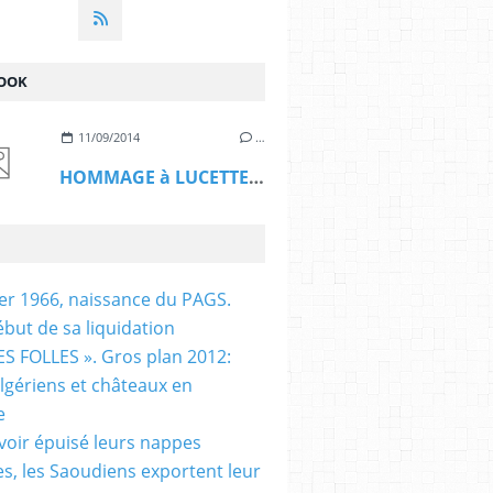
OOK
11/09/2014
…
HOMMAGE à LUCETTE HADJ ALI
ier 1966, naissance du PAGS.
ébut de sa liquidation
S FOLLES ». Gros plan 2012:
algériens et châteaux en
e
voir épuisé leurs nappes
es, les Saoudiens exportent leur