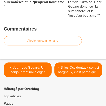
surenchère" et le "jusqu'au boutisme
"
Commentaires
Ajouter un commentaire
< Jean-Luc Godard, Un
« Si les Occidentaux sont si
bonjour matinal d'Alger
hargneux, c’est parce qu’ils
voient s’effriter leur
suprématie ». >
Hébergé par Overblog
Top articles
Pages