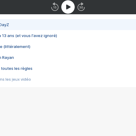
 DayZ
 a 13 ans (et vous l'avez ignoré)
e (littéralement)
im Rayan
 toutes les règles
s les jeux vidéo
us choquant de Rockstar ? - Le scandale BULLY
e plus moche de Steam
du RÊVE tourne au CAUCHEMAR
pendant 8 heures
it… à tort