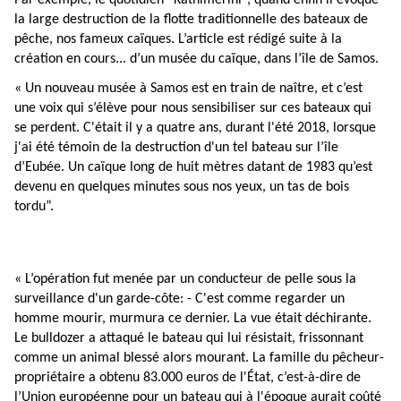
Par exemple, le quotidien “Kathimeriní”, quand enfin il évoque
la large destruction de la flotte traditionnelle des bateaux de
pêche, nos fameux caïques. L’article est rédigé suite à la
création en cours... d’un musée du caïque, dans l’île de Samos.
« Un nouveau musée à Samos est en train de naître, et c’est
une voix qui s’élève pour nous sensibiliser sur ces bateaux qui
se perdent. C'était il y a quatre ans, durant l'été 2018, lorsque
j'ai été témoin de la destruction d'un tel bateau sur l’île
d’Eubée. Un caïque long de huit mètres datant de 1983 qu’est
devenu en quelques minutes sous nos yeux, un tas de bois
tordu”.
« L’opération fut menée par un conducteur de pelle sous la
surveillance d'un garde-côte: - C'est comme regarder un
homme mourir, murmura ce dernier. La vue était déchirante.
Le bulldozer a attaqué le bateau qui lui résistait, frissonnant
comme un animal blessé alors mourant. La famille du pêcheur-
propriétaire a obtenu 83.000 euros de l'État, c’est-à-dire de
l’Union européenne pour un bateau qui à l'époque aurait coûté