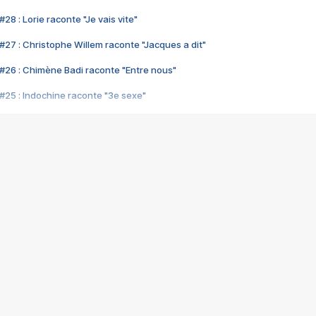
28 : Lorie raconte "Je vais vite"
#27 : Christophe Willem raconte "Jacques a dit"
#26 : Chimène Badi raconte "Entre nous"
#25 : Indochine raconte "3e sexe"
#24 : Zaho raconte "C'est chelou"
#23 : Patrick Bruel raconte "Au café des délices"
#22 : Kyo raconte "Le chemin"
#21 : Nolwenn Leroy raconte "Cassé"
#20 : Patrick Hernandez raconte "Born to be alive"
#19 : Lorie raconte "Près de moi"
#18 : Michael Jones raconte "A nos actes manqués" (avec Jean-Jacque
#17 : Khaled raconte "Aïcha"