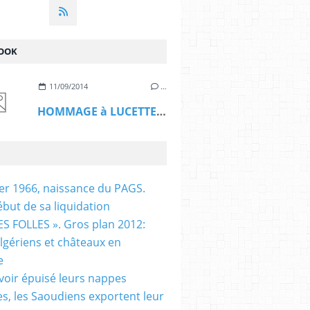
OOK
11/09/2014
…
HOMMAGE à LUCETTE HADJ ALI
ier 1966, naissance du PAGS.
ébut de sa liquidation
S FOLLES ». Gros plan 2012:
algériens et châteaux en
e
voir épuisé leurs nappes
es, les Saoudiens exportent leur