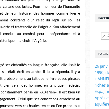
la culture des justes. Pour l'honneur de l'humanité
 et de leur histoire, des hommes comme Pierre
FACEB
moins constants d'un rejet du repli sur soi, les
uverte et fraternelle de l'Algérie. Son attachement
ent conduit au combat pour l'indépendance et à
torique. Il a choisi l'Algérie.
PAGES
 ses difficultés en langue française, elle lisait le
26 janv
1990, d
s'il était écrit en arabe. Il lui a répondu, il y a
« ANNEE
it probablement au fait que le livre et ses phrases
riches 
st bien cela. Cet homme, en tant que médecin,
Espagn
 a constamment pensé en «Algérien». Il est bien un
Après a
ngagement. Celui que ses convictions arrachent au
aquifèr
 poussent vers ces hautes terres où l'on prend tous