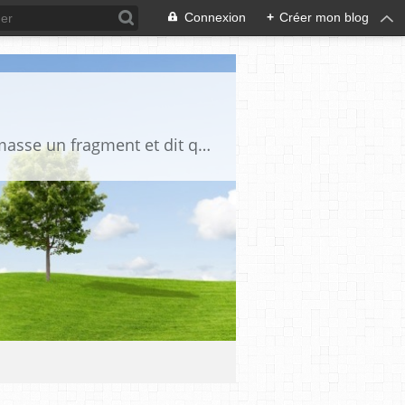
Connexion
+
Créer mon blog
"La vérité est un miroir tombé de la main de Dieu et qui s'est brisé. Chacun en ramasse un fragment et dit que toute la vérité s'y trouve" Djalāl ad-Dīn Rūmī (1207-1273)