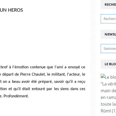
RECHE
UN HEROS
NEWSL
LE BLO
bref à l'émotion contenue que l'ami a envoyé ce
départ de Pierre Chaulet, le militant, l'acteur, le
t on a beau avoir été préparé, savoir qu'il a re
çu
"La vér
tion et qu'il était entouré par les siens dans ces
main de
se. Profondément.
en rama
toute la
Rūmī (1