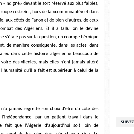
 un «indigné» devant le sort réservé aux plus faibles,
u groupe restreint, hors de la «communauté» et dans
rtie, aux côtés de Fanon et de bien d'autres, de ceux
combat des Algériens. Et il a fallu, on le devine
e s'étale pas sur la question, un courage héroïque
ent, de manière conséquente, dans les actes, dans
 a eu dans cette histoire algérienne beaucoup de
 voire des vilenies, mais elles n'ont jamais altéré
 l'humanité qu'il a fait est supérieur à celui de la
 n'a jamais regretté son choix d'être du côté des
s l'indépendance, par un patient travail dans le
SUIVE
 fait que l'Algérie d'aujourd'hui soit loin de
es combats les plus durs n'y change rien. Le