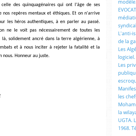
modèle
, celle des quinquagénaires qui ont l'âge de ses
EVOCATI
de nos repères mentaux et éthiques. Et on n'arrive
médiati
ur les héros authentiques, à en parler au passé.
syndical
on ne le voit pas nécessairement de toutes les
L'anti-i
 là, solidement ancré dans la terre algérienne, à
de la g
bats et à nous inciter à rejeter la fatalité et la
Les Alg
en nous. Honneur au juste.
logiciel.
Les pri
publiqu
escroqu
Manifes
les chef
2
Mohame
la wilay
UGTA. L
1968. 