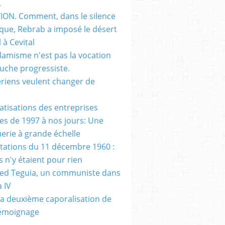
.
ON. Comment, dans le silence
que, Rebrab a imposé le désert
 à Cevital
slamisme n'est pas la vocation
auche progressiste.
ériens veulent changer de
vatisations des entreprises
es de 1997 à nos jours: Une
erie à grande échelle
tations du 11 décembre 1960 :
s n'y étaient pour rien
d Teguia, un communiste dans
a IV
a deuxième caporalisation de
Témoignage