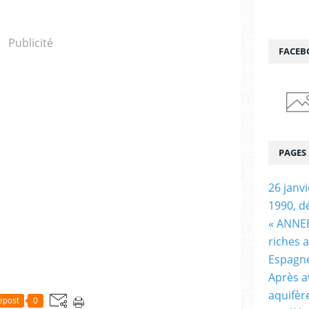
Publicité
FACEB
PAGES
26 janv
1990, d
« ANNEE
riches 
Espagn
Après a
aquifèr
epost
0