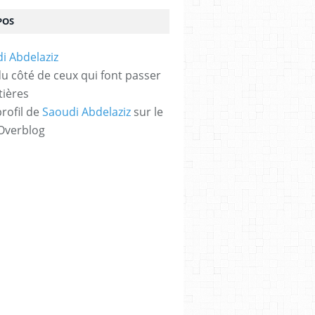
POS
 du côté de ceux qui font passer
tières
profil de
Saoudi Abdelaziz
sur le
 Overblog