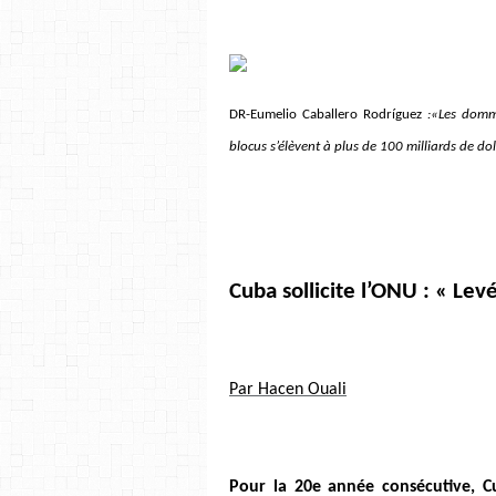
DR-Eumelio Caballero Rodríguez
:«Les domm
blocus s’élèvent à plus de 100 milliards de dol
Cuba sollicite l’ONU : « Le
Par Hacen Ouali
Pour la 20e année consécutive, C