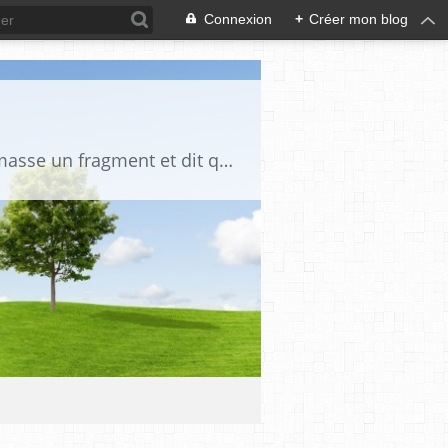
Connexion
+
Créer mon blog
"La vérité est un miroir tombé de la main de Dieu et qui s'est brisé. Chacun en ramasse un fragment et dit que toute la vérité s'y trouve" Djalāl ad-Dīn Rūmī (1207-1273)