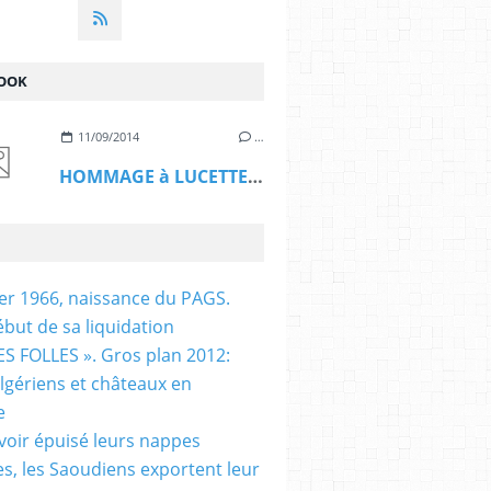
OOK
11/09/2014
…
HOMMAGE à LUCETTE HADJ ALI
ier 1966, naissance du PAGS.
ébut de sa liquidation
S FOLLES ». Gros plan 2012:
algériens et châteaux en
e
voir épuisé leurs nappes
es, les Saoudiens exportent leur