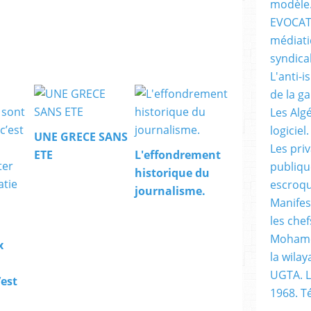
modèle
EVOCATI
médiati
syndical
L'anti-i
de la g
Les Alg
logiciel.
UNE GRECE SANS
Les pri
ETE
L'effondrement
publiqu
historique du
escroqu
journalisme.
Manifes
les chef
Mohame
x
la wilay
UGTA. L
’est
1968. 