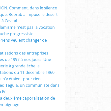
.
ON. Comment, dans le silence
que, Rebrab a imposé le désert
 à Cevital
slamisme n'est pas la vocation
auche progressiste.
ériens veulent changer de
vatisations des entreprises
es de 1997 à nos jours: Une
erie à grande échelle
tations du 11 décembre 1960 :
s n'y étaient pour rien
d Teguia, un communiste dans
a IV
a deuxième caporalisation de
Témoignage