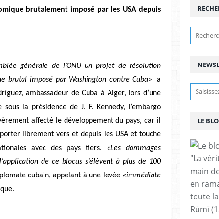
RECHE
nomique brutalement imposé par les USA depuis
NEWSL
blée générale de l’ONU un projet de résolution
ue brutal imposé par Washington contre Cuba»
, a
dríguez, ambassadeur de Cuba à Alger, lors d’une
 sous la présidence de J. F. Kennedy, l’embargo
LE BLO
évèrement affecté le développement du pays, car il
xporter librement vers et depuis les USA et touche
ationales avec des pays tiers.
«Les dommages
"La vér
’application de ce blocus s’élèvent à plus de 100
main de
iplomate cubain, appelant à une levée
«immédiate
en rama
que.
toute la
Rūmī (1