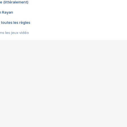
e (littéralement)
im Rayan
 toutes les règles
s les jeux vidéo
us choquant de Rockstar ? - Le scandale BULLY
e plus moche de Steam
du RÊVE tourne au CAUCHEMAR
pendant 8 heures
it… à tort
umiliés par un jeu vidéo
ire - Final Fantasy 8
ti un empire - Age of Empires
story DOFUS