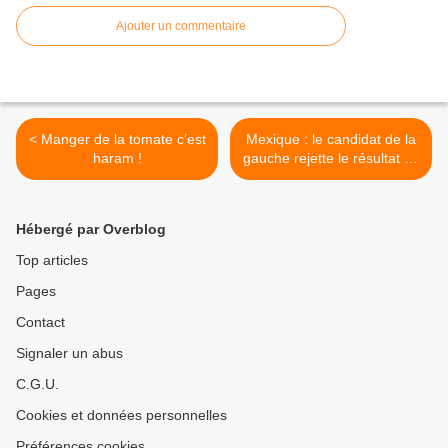
Ajouter un commentaire
< Manger de la tomate c’est
Mexique : le candidat de la
haram !
gauche rejette le résultat de
la présidentielle >
Hébergé par Overblog
Top articles
Pages
Contact
Signaler un abus
C.G.U.
Cookies et données personnelles
Préférences cookies