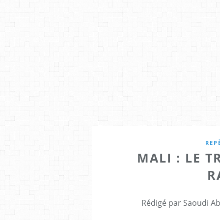
REP
MALI : LE 
R
Rédigé par Saoudi Ab