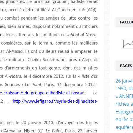
es jihadistes. Le principal groupe jihadiste serait
re), accusé d’être affilié à Al-Qaeda en Irak (AQI).
u combat pendant les années de lutte contre les
FACEB
nés, bien armés, disposant notamment d’artificiers
ans leurs attentats, les militants de
Jabhat al-Nosra
,
 considérés, sur le terrain, comme les meilleurs
 Al-Assad. Ils ont d’ailleurs réussi à emparer, le
se militaire Cheikh Souleimane, près d’Alep, et
PAGES
es d’armements en tout genre, dont des missiles
at Al-Nosra
, le 4 décembre 2012, sur la «
liste des
26 janv
»
. Sources :
Le Point,
Paris, 11 décembre 2012 :
1990, d
ce-croissante-du-groupe-djihadiste-al-nosra
et
Le
« ANNEE
12 :
http://www.lefigaro.fr/syrie-des-djihadistes-
riches 
Espagn
Après a
idé, dès le 20 janvier 2013, d’envoyer des forces
aquifèr
 d’Areva au Niger. (
Cf.
Le Point
, Paris, 23 janvier