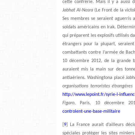
cette confrérie. Mais il y a aussi d
Jabhat Al-Nosra
(Le Front de la victoi
Ses membres se seraient aguerris a
soldats américains en Irak. Détermi
qui préparent les explosifs utilisés d
étrangers pour la plupart, seraient
combattants contre l’armée de Bachar
10 décembre 2012, de la grande ba
auraient mis la main sur des tonn
antiaériens. Washingtona placé
Jabh
organisations terroristes étrangères 
http://www.lepoint.fr/syrie-l-influen
Figaro
, Paris, 10 décembre 20
controlent-une-base-militaire
[
9
] La France aurait d’ailleurs déc
spéciales protéger les sites miniers