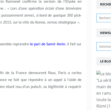
cio Ramonet confirme la version de l’Elysée en
RECHE
ine :
« Lors d’une opération éclair d’une téméraire
eux puissamment armés, à bord de quelque 300
pick-
ier 2013, sur la ville du Konna, verrou stratégique ».
NEWSL
t semble reprendre
le pari de Samir Amin
, il fait sur
LE BLO
ctifs de la France demeurent flous. Paris a certes
"La vér
rance ne fait que répondre à un appel à l’aide de
main de
 étant issu d’un putsch, sa légitimité à requérir
en rama
toute la
Rūmī (1