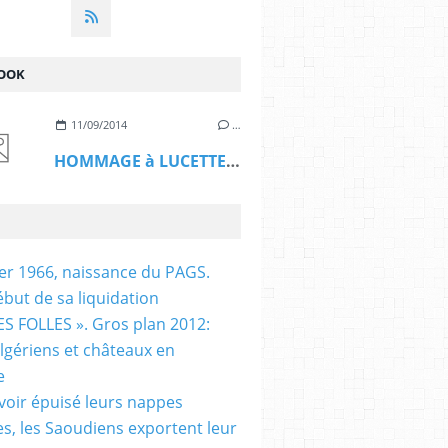
OOK
11/09/2014
…
HOMMAGE à LUCETTE HADJ ALI
ier 1966, naissance du PAGS.
ébut de sa liquidation
S FOLLES ». Gros plan 2012:
algériens et châteaux en
e
voir épuisé leurs nappes
es, les Saoudiens exportent leur