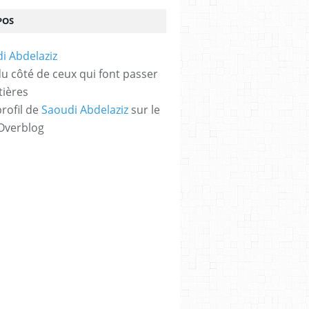
POS
 du côté de ceux qui font passer
tières
profil de
Saoudi Abdelaziz
sur le
 Overblog