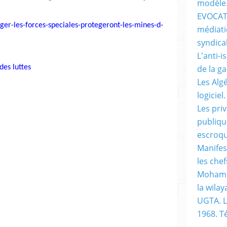
modèle
EVOCATI
iger-les-forces-speciales-protegeront-les-mines-d-
médiati
syndical
L'anti-i
de la g
es luttes
Les Alg
logiciel.
Les pri
publiqu
escroqu
Manifes
les chef
Mohame
la wilay
UGTA. L
1968. 