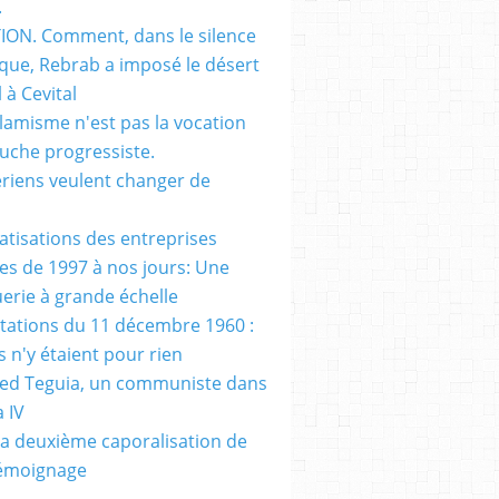
.
ON. Comment, dans le silence
que, Rebrab a imposé le désert
 à Cevital
slamisme n'est pas la vocation
auche progressiste.
ériens veulent changer de
vatisations des entreprises
es de 1997 à nos jours: Une
erie à grande échelle
tations du 11 décembre 1960 :
s n'y étaient pour rien
d Teguia, un communiste dans
a IV
a deuxième caporalisation de
Témoignage