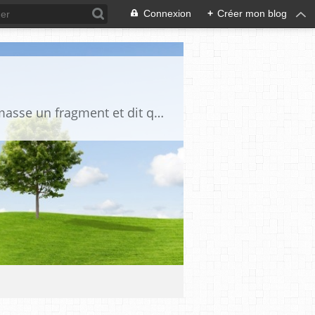
Connexion
+
Créer mon blog
"La vérité est un miroir tombé de la main de Dieu et qui s'est brisé. Chacun en ramasse un fragment et dit que toute la vérité s'y trouve" Djalāl ad-Dīn Rūmī (1207-1273)