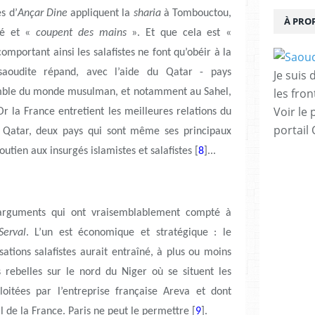
s d’
Ançar Dine
appliquent la
sharia
à Tombouctou,
À PRO
sé et «
coupent des mains
». Et que cela est «
comportant ainsi les salafistes ne font qu’obéir à la
saoudite répand, avec l’aide du Qatar - pays
Je suis
les fron
emble du monde musulman, et notamment au Sahel,
Voir le 
Or la France entretient les meilleures relations du
portail
e Qatar, deux pays qui sont même ses principaux
outien aux insurgés islamistes et salafistes [
8
]...
arguments qui ont vraisemblablement compté à
Serval
. L’un est économique et stratégique : le
ations salafistes aurait entraîné, à plus ou moins
 rebelles sur le nord du Niger où se situent les
loitées par l’entreprise française Areva et dont
l de la France. Paris ne peut le permettre [
9
].