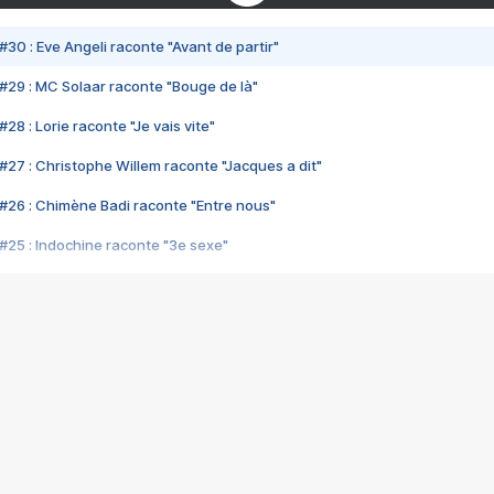
#30 : Eve Angeli raconte "Avant de partir"
#29 : MC Solaar raconte "Bouge de là"
28 : Lorie raconte "Je vais vite"
#27 : Christophe Willem raconte "Jacques a dit"
#26 : Chimène Badi raconte "Entre nous"
#25 : Indochine raconte "3e sexe"
#24 : Zaho raconte "C'est chelou"
#23 : Patrick Bruel raconte "Au café des délices"
#22 : Kyo raconte "Le chemin"
#21 : Nolwenn Leroy raconte "Cassé"
#20 : Patrick Hernandez raconte "Born to be alive"
#19 : Lorie raconte "Près de moi"