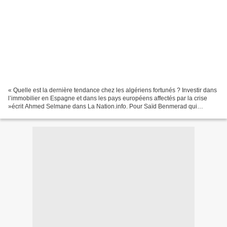
« Quelle est la dernière tendance chez les algériens fortunés ? Investir dans
l’immobilier en Espagne et dans les pays européens affectés par la crise
»écrit Ahmed Selmane dans La Nation.info. Pour Saïd Benmerad qui
analyse ce phénomène dans le Quotidien...