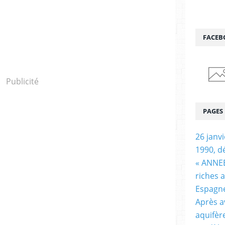
FACEB
Publicité
PAGES
26 janv
1990, d
« ANNEE
riches 
Espagn
Après a
aquifèr