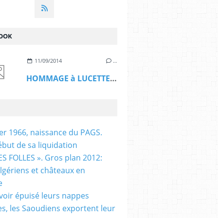
OOK
11/09/2014
…
HOMMAGE à LUCETTE HADJ ALI
ier 1966, naissance du PAGS.
ébut de sa liquidation
S FOLLES ». Gros plan 2012:
algériens et châteaux en
e
voir épuisé leurs nappes
es, les Saoudiens exportent leur