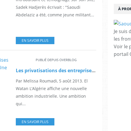
Sadek Hadjerès écrivait : "Saoudi
À PRO
Abdelaziz a été, comme jeune militant...
Je suis
les fron
EN SAVOIR PLUS
Voir le 
portail
PUBLIÉ DEPUIS OVERBLOG
Les privatisations des entreprises publiques de 1997 à nos jours: Une escroquerie à grande échelle
Par Melissa Roumadi, 5 août 2013. El
Watan L’Algérie affiche une nouvelle
ambition industrielle. Une ambition
qui...
EN SAVOIR PLUS