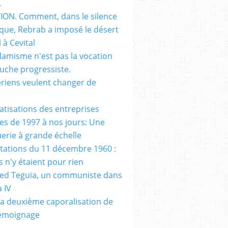
.
ON. Comment, dans le silence
que, Rebrab a imposé le désert
 à Cevital
slamisme n'est pas la vocation
auche progressiste.
ériens veulent changer de
vatisations des entreprises
es de 1997 à nos jours: Une
erie à grande échelle
tations du 11 décembre 1960 :
s n'y étaient pour rien
d Teguia, un communiste dans
a IV
a deuxième caporalisation de
Témoignage