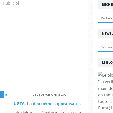
Publicité
RECHE
NEWSL
LE BLO
"La vér
main de
en rama
OCATIONS
PUBLIÉ DEPUIS OVERBLOG
toute la
UGTA. La deuxième caporalisation de 1968. Témoignage
Rūmī (1
Introduisant ce témoignage sur son site,