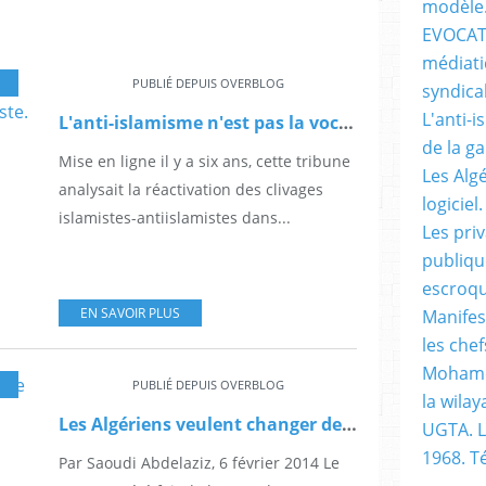
modèle
EVOCATI
médiati
PUBLIÉ DEPUIS OVERBLOG
syndical
L'anti-i
L'anti-islamisme n'est pas la vocation de la gauche progressiste.
de la g
Mise en ligne il y a six ans, cette tribune
Les Alg
analysait la réactivation des clivages
logiciel.
islamistes-antiislamistes dans...
Les pri
publiqu
escroqu
EN SAVOIR PLUS
Manifes
les chef
Mohame
TES SAOUDI
,
EVOCATIONS
PUBLIÉ DEPUIS OVERBLOG
la wilay
Les Algériens veulent changer de logiciel.
UGTA. L
1968. 
Par Saoudi Abdelaziz, 6 février 2014 Le