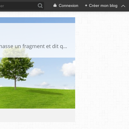
Connexion
+
Créer mon blog
"La vérité est un miroir tombé de la main de Dieu et qui s'est brisé. Chacun en ramasse un fragment et dit que toute la vérité s'y trouve" Djalāl ad-Dīn Rūmī (1207-1273)