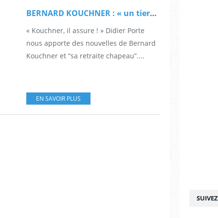
BERNARD KOUCHNER : « un tiers mondiste, un tiers mondain et un tiers âpre au gain"
« Kouchner, il assure ! » Didier Porte
nous apporte des nouvelles de Bernard
Kouchner et “sa retraite chapeau”....
EN SAVOIR PLUS
SUIVE