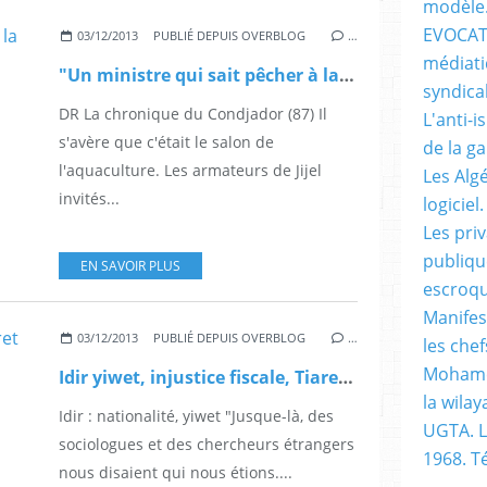
modèle
EVOCATI
03/12/2013
PUBLIÉ DEPUIS OVERBLOG
…
médiati
"Un ministre qui sait pêcher à la traîne"
syndical
DR La chronique du Condjador (87) Il
L'anti-i
s'avère que c'était le salon de
de la g
l'aquaculture. Les armateurs de Jijel
Les Alg
invités...
logiciel.
Les pri
publiqu
EN SAVOIR PLUS
escroqu
Manifes
03/12/2013
PUBLIÉ DEPUIS OVERBLOG
…
les chef
Mohame
Idir yiwet, injustice fiscale, Tiaret privatisée
la wilay
Idir : nationalité, yiwet "Jusque-là, des
UGTA. L
sociologues et des chercheurs étrangers
1968. 
nous disaient qui nous étions....