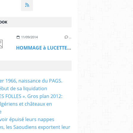
OOK
11/09/2014
…
HOMMAGE à LUCETTE HADJ ALI
ier 1966, naissance du PAGS.
ébut de sa liquidation
S FOLLES ». Gros plan 2012:
algériens et châteaux en
e
voir épuisé leurs nappes
es, les Saoudiens exportent leur