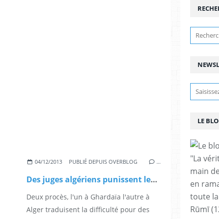
RECHE
NEWSL
LE BLO
"La vér
04/12/2013
PUBLIÉ DEPUIS OVERBLOG
…
main de
Des juges algériens punissent les militants et épargnent les fils à papa
en rama
toute la
Deux procès, l'un à Ghardaïa l'autre à
Rūmī (1
Alger traduisent la difficulté pour des