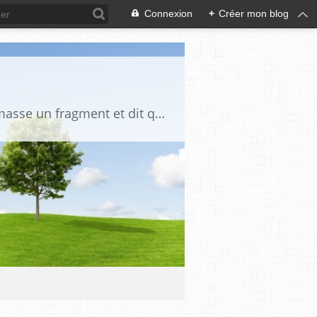
Connexion
+
Créer mon blog
"La vérité est un miroir tombé de la main de Dieu et qui s'est brisé. Chacun en ramasse un fragment et dit que toute la vérité s'y trouve" Djalāl ad-Dīn Rūmī (1207-1273)