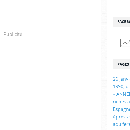
FACEB
Publicité
PAGES
26 janv
1990, d
« ANNEE
riches 
Espagn
Après a
aquifèr