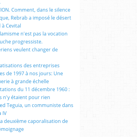
.
ON. Comment, dans le silence
que, Rebrab a imposé le désert
 à Cevital
slamisme n'est pas la vocation
auche progressiste.
ériens veulent changer de
vatisations des entreprises
es de 1997 à nos jours: Une
erie à grande échelle
tations du 11 décembre 1960 :
s n'y étaient pour rien
d Teguia, un communiste dans
a IV
a deuxième caporalisation de
Témoignage