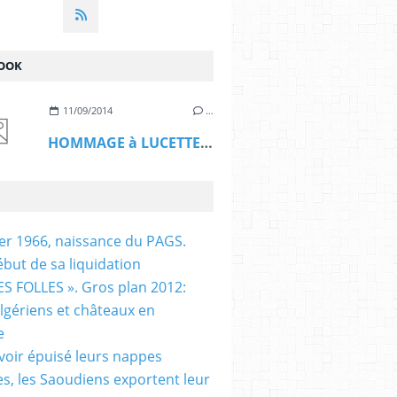
OOK
11/09/2014
…
HOMMAGE à LUCETTE HADJ ALI
ier 1966, naissance du PAGS.
ébut de sa liquidation
S FOLLES ». Gros plan 2012:
algériens et châteaux en
e
voir épuisé leurs nappes
es, les Saoudiens exportent leur