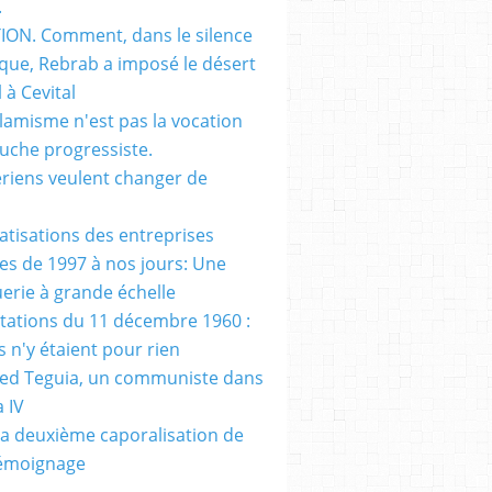
.
ON. Comment, dans le silence
que, Rebrab a imposé le désert
 à Cevital
slamisme n'est pas la vocation
auche progressiste.
ériens veulent changer de
vatisations des entreprises
es de 1997 à nos jours: Une
erie à grande échelle
tations du 11 décembre 1960 :
s n'y étaient pour rien
d Teguia, un communiste dans
a IV
a deuxième caporalisation de
Témoignage