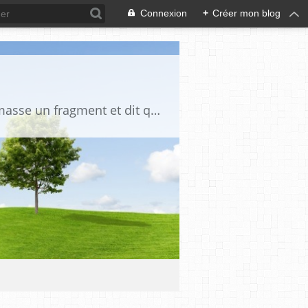
Connexion
+
Créer mon blog
"La vérité est un miroir tombé de la main de Dieu et qui s'est brisé. Chacun en ramasse un fragment et dit que toute la vérité s'y trouve" Djalāl ad-Dīn Rūmī (1207-1273)