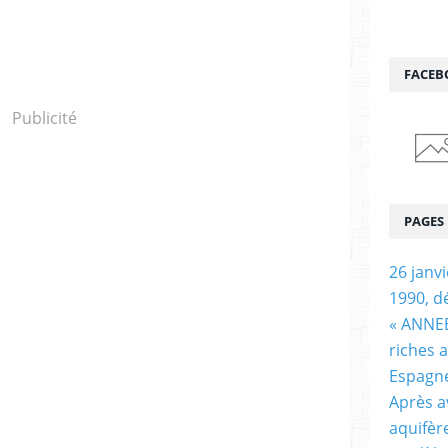
FACEB
Publicité
PAGES
26 janv
1990, d
« ANNEE
riches 
Espagn
Après a
aquifèr