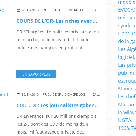
modèle
EVOCATI
28/11/2013
PUBLIÉ DEPUIS OVERBLOG
…
médiati
COURS DE L'OR- Les riches avec nous!
syndical
DR "Chargées d’établir les prix sur tel ou
L'anti-i
tel marché, ou le niveau de tel ou tel
de la g
indice, des banques en profitent...
Les Alg
logiciel.
Les pri
publiqu
EN SAVOIR PLUS
escroqu
Manifes
28/11/2013
PUBLIÉ DEPUIS OVERBLOG
…
les chef
Mohame
CDD-CDI : Les journalistes gobent les gros mensonges de M. Benmeradi
la wilay
DR-En France, sur 20 millions d’emplois,
UGTA. L
les 2/3 sont des CDD de moins d’un
1968. 
mois.” "Il faut assouplir l'acte de...