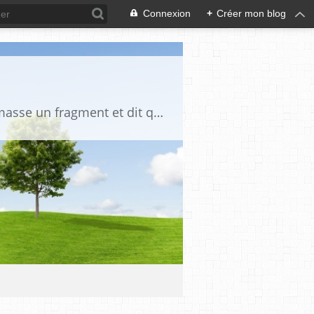
Connexion
+
Créer mon blog
"La vérité est un miroir tombé de la main de Dieu et qui s'est brisé. Chacun en ramasse un fragment et dit que toute la vérité s'y trouve" Djalāl ad-Dīn Rūmī (1207-1273)