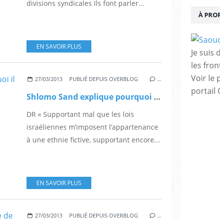
divisions syndicales Ils font parler...
À PRO
EN SAVOIR PLUS
Je suis
les fron
Voir le 
27/03/2013
PUBLIÉ DEPUIS OVERBLOG
…
portail
Shlomo Sand explique pourquoi il a "cessé d’être juif"
DR « Supportant mal que les lois
israéliennes m’imposent l’appartenance
à une ethnie fictive, supportant encore...
EN SAVOIR PLUS
27/03/2013
PUBLIÉ DEPUIS OVERBLOG
…