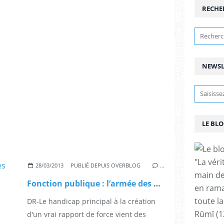
RECHE
NEWSL
LE BLO
"La vér
28/03/2013
PUBLIÉ DEPUIS OVERBLOG
…
main de
Fonction publique : l’armée des précaires sort de l’ombre
en rama
toute la
DR-Le handicap principal à la création
Rūmī (1
d'un vrai rapport de force vient des