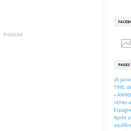
FACEB
Publicité
PAGES
26 janv
1990, d
« ANNEE
riches 
Espagn
Après a
aquifèr