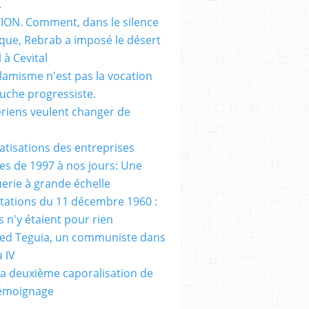
.
ON. Comment, dans le silence
que, Rebrab a imposé le désert
 à Cevital
slamisme n'est pas la vocation
auche progressiste.
ériens veulent changer de
vatisations des entreprises
es de 1997 à nos jours: Une
erie à grande échelle
tations du 11 décembre 1960 :
s n'y étaient pour rien
d Teguia, un communiste dans
a IV
a deuxième caporalisation de
Témoignage