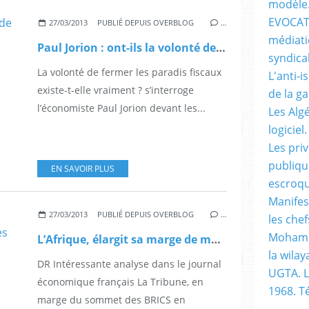
modèle
EVOCATI
27/03/2013
PUBLIÉ DEPUIS OVERBLOG
…
médiati
Paul Jorion : ont-ils la volonté de fermer les paradis fiscaux?
syndical
La volonté de fermer les paradis fiscaux
L'anti-i
existe-t-elle vraiment ? s’interroge
de la g
l’économiste Paul Jorion devant les...
Les Alg
logiciel.
Les pri
publiqu
EN SAVOIR PLUS
escroqu
Manifes
27/03/2013
PUBLIÉ DEPUIS OVERBLOG
…
les chef
Mohame
L’Afrique, élargit sa marge de manœuvre, entre Les BRICS et les Occidentaux
la wilay
DR Intéressante analyse dans le journal
UGTA. L
économique français La Tribune, en
1968. 
marge du sommet des BRICS en