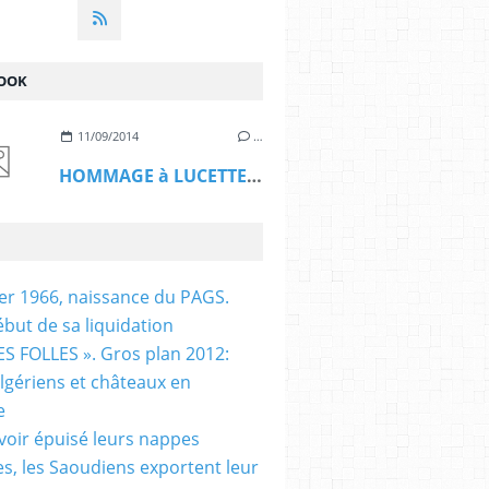
OOK
11/09/2014
…
HOMMAGE à LUCETTE HADJ ALI
ier 1966, naissance du PAGS.
ébut de sa liquidation
S FOLLES ». Gros plan 2012:
algériens et châteaux en
e
voir épuisé leurs nappes
es, les Saoudiens exportent leur