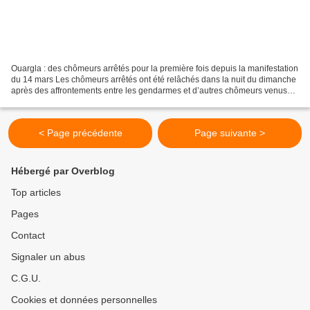
Ouargla : des chômeurs arrêtés pour la première fois depuis la manifestation
du 14 mars Les chômeurs arrêtés ont été relâchés dans la nuit du dimanche
après des affrontements entre les gendarmes et d’autres chômeurs venus
soutenir leurs camarades, a-t-on...
< Page précédente
Page suivante >
Hébergé par Overblog
Top articles
Pages
Contact
Signaler un abus
C.G.U.
Cookies et données personnelles