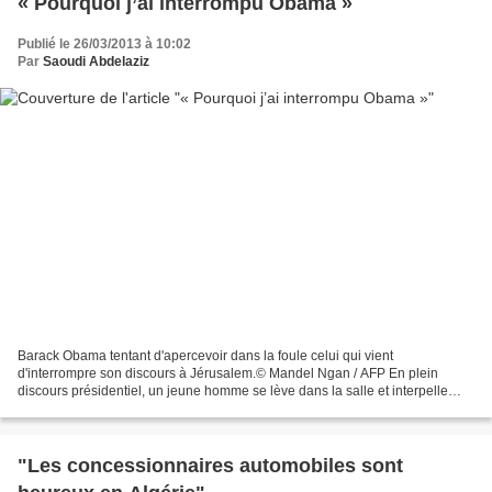
« Pourquoi j’ai interrompu Obama »
Publié le 26/03/2013 à 10:02
Par
Saoudi Abdelaziz
Barack Obama tentant d'apercevoir dans la foule celui qui vient
d'interrompre son discours à Jérusalem.© Mandel Ngan / AFP En plein
discours présidentiel, un jeune homme se lève dans la salle et interpelle
Barack Obama. "Êtes-vous ici pour la paix ou...
"Les concessionnaires automobiles sont