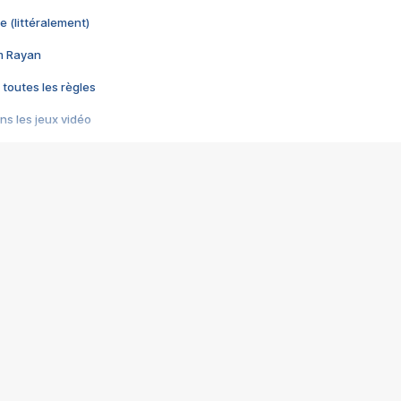
e (littéralement)
im Rayan
 toutes les règles
s les jeux vidéo
us choquant de Rockstar ? - Le scandale BULLY
e plus moche de Steam
du RÊVE tourne au CAUCHEMAR
pendant 8 heures
it… à tort
umiliés par un jeu vidéo
ire - Final Fantasy 8
ti un empire - Age of Empires