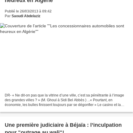
heureux en Algérie"
Publié le 26/03/2013 à 09:42
Par
Saoudi Abdelaziz
DR- « Ne dit-on pas que la vitrine d’une ville, c’est sa pénétrante à l’image
des grandes villes ? » (M. Ghoul à Sidi Bel Abbès ) ...« Pourtant, en
économie, les bulles finissent toujours par se dégonfler » Le casino et la
roulette russe Par Salim Rabia...
Une première judiciaire à Béjaïa : l’inculpation
pour "outrage au wali"!