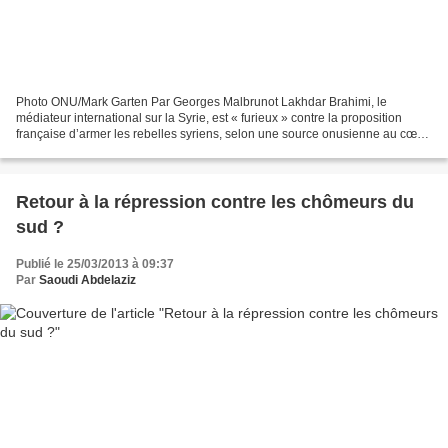
Photo ONU/Mark Garten Par Georges Malbrunot Lakhdar Brahimi, le
médiateur international sur la Syrie, est « furieux » contre la proposition
française d’armer les rebelles syriens, selon une source onusienne au cœur
du dossier. « Brahimi considère en effet...
Retour à la répression contre les chômeurs du
sud ?
Publié le 25/03/2013 à 09:37
Par
Saoudi Abdelaziz