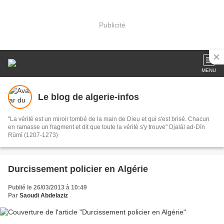
Publicité
MENU
Le blog de algerie-infos
"La vérité est un miroir tombé de la main de Dieu et qui s'est brisé. Chacun
en ramasse un fragment et dit que toute la vérité s'y trouve" Djalāl ad-Dīn
Rūmī (1207-1273)
Durcissement policier en Algérie
Publié le 26/03/2013 à 10:49
Par
Saoudi Abdelaziz