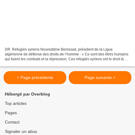
DR. Refugiés syriens Noureddine Benissad, président de la Ligue
algérienne de défense des droits de l’homme : « Ce sont des êtres humains
qui fuient les combats et la répression. Ces refugiés syriens ont le droit là où
ils se trouvent d’être traité en...
< Page précédente
Page suivante >
Hébergé par Overblog
Top articles
Pages
Contact
Signaler un abus