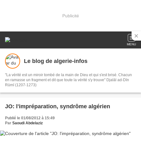
Publicité
MENU
Le blog de algerie-infos
"La vérité est un miroir tombé de la main de Dieu et qui s'est brisé. Chacun
en ramasse un fragment et dit que toute la vérité s'y trouve" Djalāl ad-Dīn
Rūmī (1207-1273)
JO: l'impréparation, syndrôme algérien
Publié le 01/08/2012 à 15:49
Par
Saoudi Abdelaziz