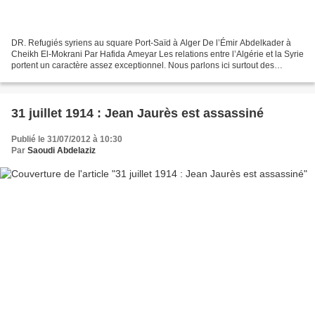
DR. Refugiés syriens au square Port-Saïd à Alger De l’Émir Abdelkader à
Cheikh El-Mokrani Par Hafida Ameyar Les relations entre l’Algérie et la Syrie
portent un caractère assez exceptionnel. Nous parlons ici surtout des
relations et de la solidarité entre...
31 juillet 1914 : Jean Jaurès est assassiné
Publié le 31/07/2012 à 10:30
Par
Saoudi Abdelaziz