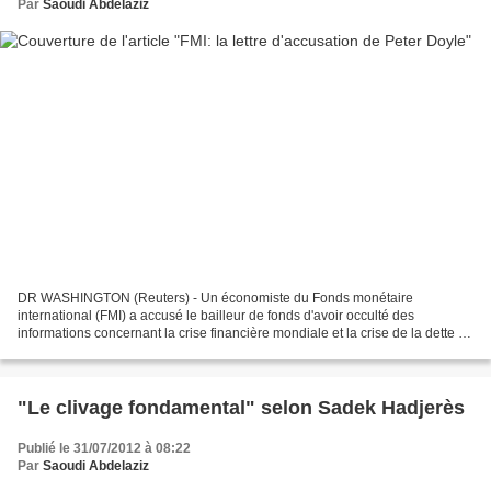
Par
Saoudi Abdelaziz
DR WASHINGTON (Reuters) - Un économiste du Fonds monétaire
international (FMI) a accusé le bailleur de fonds d'avoir occulté des
informations concernant la crise financière mondiale et la crise de la dette en
zone euro. Département Européen Washington...
"Le clivage fondamental" selon Sadek Hadjerès
Publié le 31/07/2012 à 08:22
Par
Saoudi Abdelaziz