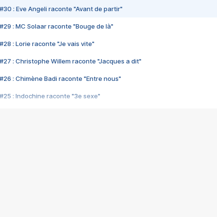
#30 : Eve Angeli raconte "Avant de partir"
#29 : MC Solaar raconte "Bouge de là"
28 : Lorie raconte "Je vais vite"
#27 : Christophe Willem raconte "Jacques a dit"
#26 : Chimène Badi raconte "Entre nous"
#25 : Indochine raconte "3e sexe"
#24 : Zaho raconte "C'est chelou"
#23 : Patrick Bruel raconte "Au café des délices"
#22 : Kyo raconte "Le chemin"
#21 : Nolwenn Leroy raconte "Cassé"
#20 : Patrick Hernandez raconte "Born to be alive"
#19 : Lorie raconte "Près de moi"