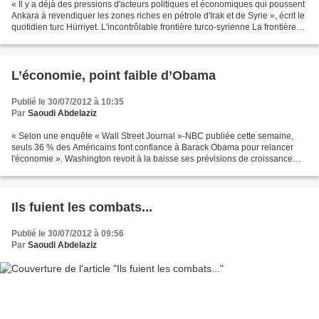
« Il y a déjà des pressions d'acteurs politiques et économiques qui poussent
Ankara à revendiquer les zones riches en pétrole d'Irak et de Syrie », écrit le
quotidien turc Hürriyet. L'incontrôlable frontière turco-syrienne La frontière
turco-syrienne...
L’économie, point faible d’Obama
Publié le 30/07/2012 à 10:35
Par
Saoudi Abdelaziz
« Selon une enquête « Wall Street Journal »-NBC publiée cette semaine,
seuls 36 % des Américains font confiance à Barack Obama pour relancer
l'économie ». Washington revoit à la baisse ses prévisions de croissance
Par Karl de Meyer La mollesse de la consommation...
Ils fuient les combats...
Publié le 30/07/2012 à 09:56
Par
Saoudi Abdelaziz