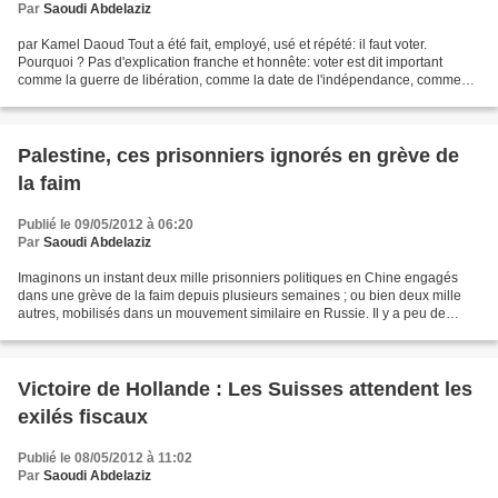
Par
Saoudi Abdelaziz
par Kamel Daoud Tout a été fait, employé, usé et répété: il faut voter.
Pourquoi ? Pas d'explication franche et honnête: voter est dit important
comme la guerre de libération, comme la date de l'indépendance, comme
l'élection de Zeroual contre Ben Laden...
Palestine, ces prisonniers ignorés en grève de
la faim
Publié le 09/05/2012 à 06:20
Par
Saoudi Abdelaziz
Imaginons un instant deux mille prisonniers politiques en Chine engagés
dans une grève de la faim depuis plusieurs semaines ; ou bien deux mille
autres, mobilisés dans un mouvement similaire en Russie. Il y a peu de
doute que les télévisions et les radios,...
Victoire de Hollande : Les Suisses attendent les
exilés fiscaux
Publié le 08/05/2012 à 11:02
Par
Saoudi Abdelaziz