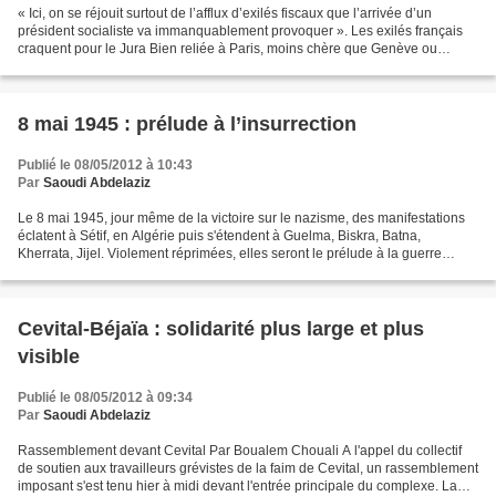
« Ici, on se réjouit surtout de l’afflux d’exilés fiscaux que l’arrivée d’un
président socialiste va immanquablement provoquer ». Les exilés français
craquent pour le Jura Bien reliée à Paris, moins chère que Genève ou
Lausanne, Porrentruy attire désormais...
8 mai 1945 : prélude à l’insurrection
Publié le 08/05/2012 à 10:43
Par
Saoudi Abdelaziz
Le 8 mai 1945, jour même de la victoire sur le nazisme, des manifestations
éclatent à Sétif, en Algérie puis s'étendent à Guelma, Biskra, Batna,
Kherrata, Jijel. Violement réprimées, elles seront le prélude à la guerre
d'indépendance, qui sera déclenchée...
Cevital-Béjaïa : solidarité plus large et plus
visible
Publié le 08/05/2012 à 09:34
Par
Saoudi Abdelaziz
Rassemblement devant Cevital Par Boualem Chouali A l'appel du collectif
de soutien aux travailleurs grévistes de la faim de Cevital, un rassemblement
imposant s'est tenu hier à midi devant l'entrée principale du complexe. La