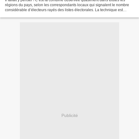
Il fallait y penser ! C’est la combine observée quasiment dans toutes les
régions du pays, selon les correspondants locaux qui signalent le nombre
considérable d’électeurs rayés des listes électorales. La technique est
simple, il fallait y penser : moins...
Publicité