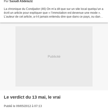
Par
Saoudi Abdelaziz
La chronique du Condjador (46) On m’a dit que sur un site local quelqu’un a
écrit un article pour expliquer que « l’immolation est devenue une mode ».
L’auteur de cet article, a-t-il jamais entendu dire que dans ce pays, ou dans
n’importe quel pays du...
Publicité
Le verdict du 13 mai, le vrai
Publié le 09/05/2012 à 07:13