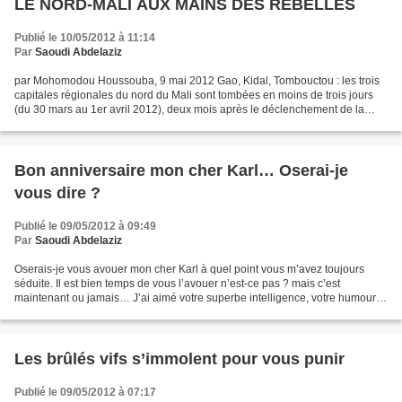
LE NORD-MALI AUX MAINS DES REBELLES
Publié le 10/05/2012 à 11:14
Par
Saoudi Abdelaziz
par Mohomodou Houssouba, 9 mai 2012 Gao, Kidal, Tombouctou : les trois
capitales régionales du nord du Mali sont tombées en moins de trois jours
(du 30 mars au 1er avril 2012), deux mois après le déclenchement de la
rébellion, provoquant la débâcle de...
Bon anniversaire mon cher Karl… Oserai-je
vous dire ?
Publié le 09/05/2012 à 09:49
Par
Saoudi Abdelaziz
Oserais-je vous avouer mon cher Karl à quel point vous m’avez toujours
séduite. Il est bien temps de vous l’avouer n’est-ce pas ? mais c’est
maintenant ou jamais… J’ai aimé votre superbe intelligence, votre humour
féroce et la passion avec laquelle vous...
Les brûlés vifs s’immolent pour vous punir
Publié le 09/05/2012 à 07:17