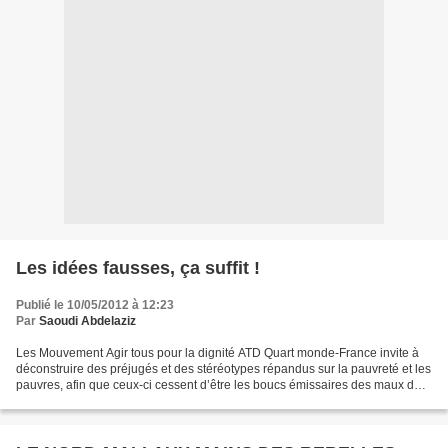
Les idées fausses, ça suffit !
Publié le 10/05/2012 à 12:23
Par
Saoudi Abdelaziz
Les Mouvement Agir tous pour la dignité ATD Quart monde-France invite à
déconstruire des préjugés et des stéréotypes répandus sur la pauvreté et les
pauvres, afin que ceux-ci cessent d’être les boucs émissaires des maux de
nos sociétés et qu’ils deviennent...