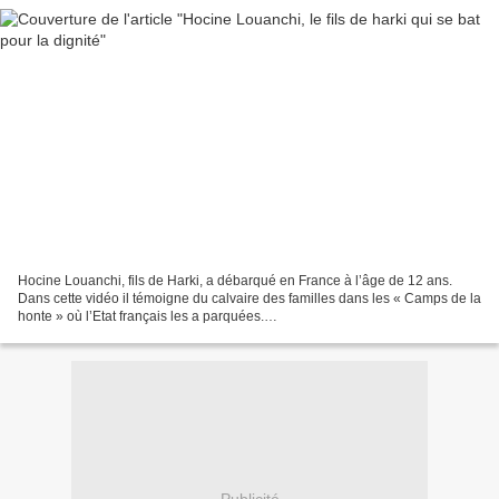
Hocine Louanchi, fils de Harki, a débarqué en France à l’âge de 12 ans.
Dans cette vidéo il témoigne du calvaire des familles dans les « Camps de la
honte » où l’Etat français les a parquées.
http://www.dailymotion.com/video/xl0lyn_hocine-le-combat-d-une-
vie_news...