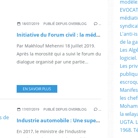
modèle
EVOCATI
médiati
18/07/2019
PUBLIÉ DEPUIS OVERBLOG
…
syndical
L'anti-i
Initiative du Forum civil : la médiation de l’espoir?
de la g
Par Makhlouf Mehenni 18 Juillet 2019.
Les Alg
Après la morosité qui a suivi le forum du
logiciel.
dialogue organisé par une partie...
Les pri
publiqu
escroqu
EN SAVOIR PLUS
Manifes
les chef
Mohame
17/07/2019
PUBLIÉ DEPUIS OVERBLOG
…
la wilay
Industrie automobile : Une supercherie à plusieurs milliards de dollars
UGTA. L
1968. 
En 2017, le ministre de l'industrie