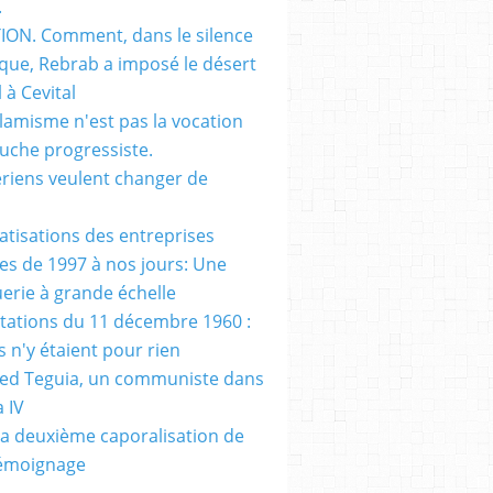
.
ON. Comment, dans le silence
que, Rebrab a imposé le désert
 à Cevital
slamisme n'est pas la vocation
auche progressiste.
ériens veulent changer de
vatisations des entreprises
es de 1997 à nos jours: Une
erie à grande échelle
tations du 11 décembre 1960 :
s n'y étaient pour rien
d Teguia, un communiste dans
a IV
a deuxième caporalisation de
Témoignage