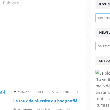
Publicité
RECHE
NEWSL
LE BLO
"La vér
main de
en rama
21/07/2019
PUBLIÉ DEPUIS OVERBLOG
…
toute la
Le taux de réussite au bac gonflé pour des raisons politiques ?
Rūmī (1
Ils estiment que le Bac a perdu de sa