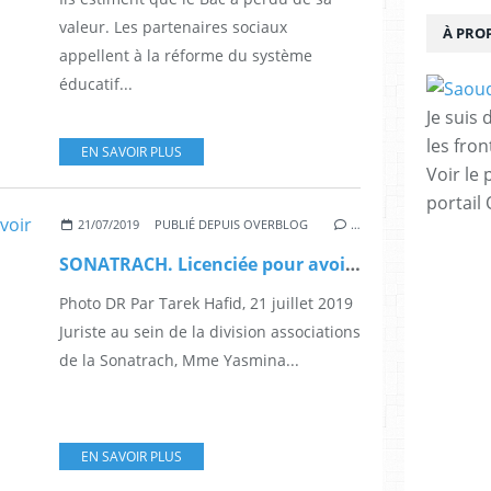
valeur. Les partenaires sociaux
À PRO
appellent à la réforme du système
éducatif...
Je suis
les fron
EN SAVOIR PLUS
Voir le 
portail
21/07/2019
PUBLIÉ DEPUIS OVERBLOG
…
SONATRACH. Licenciée pour avoir dénoncé des malversations
Photo DR Par Tarek Hafid, 21 juillet 2019
Juriste au sein de la division associations
de la Sonatrach, Mme Yasmina...
EN SAVOIR PLUS