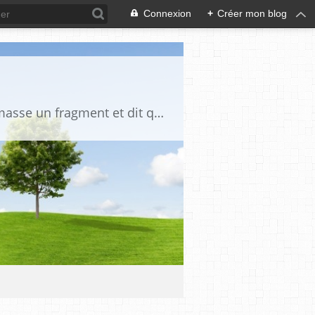
Connexion
+
Créer mon blog
"La vérité est un miroir tombé de la main de Dieu et qui s'est brisé. Chacun en ramasse un fragment et dit que toute la vérité s'y trouve" Djalāl ad-Dīn Rūmī (1207-1273)