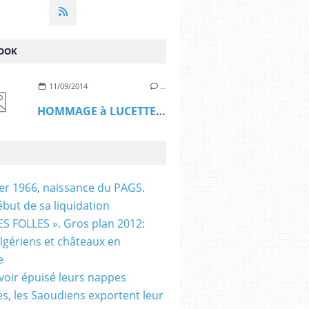
OOK
11/09/2014
…
HOMMAGE à LUCETTE HADJ ALI
ier 1966, naissance du PAGS.
ébut de sa liquidation
S FOLLES ». Gros plan 2012:
algériens et châteaux en
e
voir épuisé leurs nappes
es, les Saoudiens exportent leur