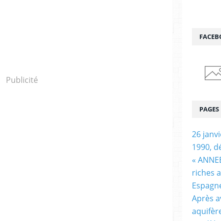
FACEB
Publicité
PAGES
26 janv
1990, d
« ANNEE
riches 
Espagn
Après a
aquifèr