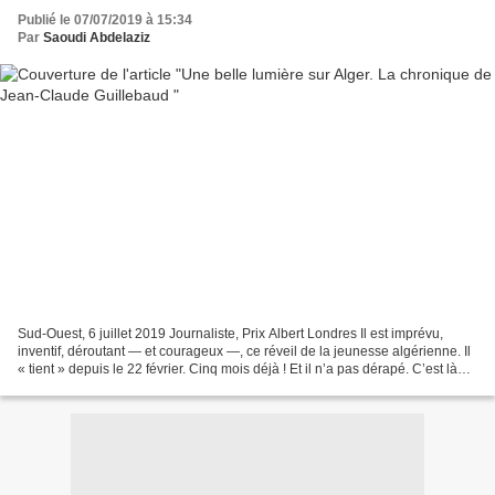
Publié le 07/07/2019 à 15:34
Par
Saoudi Abdelaziz
Sud-Ouest, 6 juillet 2019 Journaliste, Prix Albert Londres Il est imprévu,
inventif, déroutant — et courageux —, ce réveil de la jeunesse algérienne. Il
« tient » depuis le 22 février. Cinq mois déjà ! Et il n’a pas dérapé. C’est là
toute sa richesse....