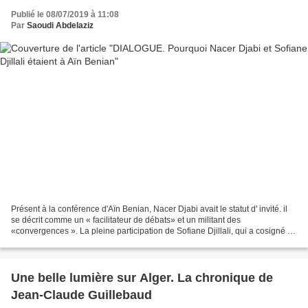
Publié le 08/07/2019 à 11:08
Par
Saoudi Abdelaziz
Présent à la conférence d'Aïn Benian, Nacer Djabi avait le statut d' invité. il
se décrit comme un « facilitateur de débats» et un militant des
«convergences ». La pleine participation de Sofiane Djillali, qui a cosigné le
document final, a suscité les...
Une belle lumière sur Alger. La chronique de
Jean-Claude Guillebaud