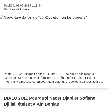
Publié le 08/07/2019 à 11:34
Par
Saoudi Abdelaziz
Photo DR Par Slimane Laouari, 8 juillet 2019 Une amie nous racontait
l’autre fois sa honte d’avoir régulièrement fréquenté Club-des-Pins. Elle
n’est pas vraiment ce qu’on pourrait appeler une révoltée mais c’est tout de
même une femme de son temps qui...
DIALOGUE. Pourquoi Nacer Djabi et Sofiane
Djillali étaient à Aïn Benian