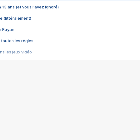
 a 13 ans (et vous l'avez ignoré)
e (littéralement)
im Rayan
 toutes les règles
s les jeux vidéo
us choquant de Rockstar ? - Le scandale BULLY
e plus moche de Steam
du RÊVE tourne au CAUCHEMAR
pendant 8 heures
it… à tort
umiliés par un jeu vidéo
ire - Final Fantasy 8