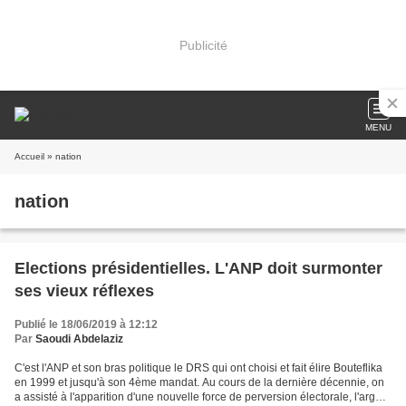
Publicité
MENU
Accueil
» nation
nation
Elections présidentielles. L'ANP doit surmonter
ses vieux réflexes
Publié le 18/06/2019 à 12:12
Par
Saoudi Abdelaziz
C'est l'ANP et son bras politique le DRS qui ont choisi et fait élire Bouteflika
en 1999 et jusqu'à son 4ème mandat. Au cours de la dernière décennie, on
a assisté à l'apparition d'une nouvelle force de perversion électorale, l'argent