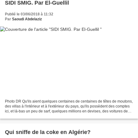
SIDI SMIG. Par El-Guellil
Publié le 03/06/2018 à 11:32
Par
Saoudi Abdelaziz
Photo DR Qu'ils aient quelques centaines de centaines de têtes de moutons,
des villas à l'intérieur et à l'extérieur du pays, qu'ils possèdent des comptes
ici, et là-bas un peu de sarf, quelques millions en devises, des voitures de
collection ou une collection...
Qui sniffe de la coke en Algérie?