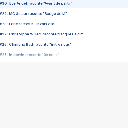
#30 : Eve Angeli raconte "Avant de partir"
#29 : MC Solaar raconte "Bouge de là"
28 : Lorie raconte "Je vais vite"
#27 : Christophe Willem raconte "Jacques a dit"
#26 : Chimène Badi raconte "Entre nous"
#25 : Indochine raconte "3e sexe"
#24 : Zaho raconte "C'est chelou"
#23 : Patrick Bruel raconte "Au café des délices"
#22 : Kyo raconte "Le chemin"
#21 : Nolwenn Leroy raconte "Cassé"
#20 : Patrick Hernandez raconte "Born to be alive"
#19 : Lorie raconte "Près de moi"
#18 : Michael Jones raconte "A nos actes manqués" (avec Jean-Jacque