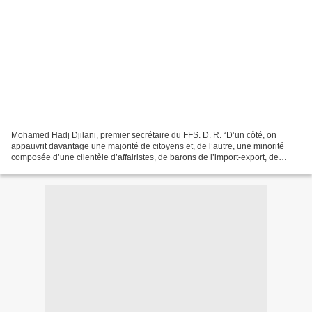
Mohamed Hadj Djilani, premier secrétaire du FFS. D. R. “D’un côté, on
appauvrit davantage une majorité de citoyens et, de l’autre, une minorité
composée d’une clientèle d’affairistes, de barons de l’import-export, de
détenteurs de marchés et de crédits...