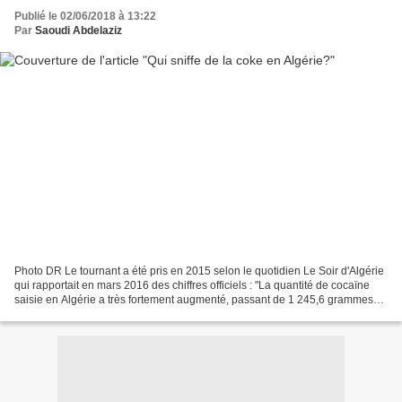
Publié le 02/06/2018 à 13:22
Par
Saoudi Abdelaziz
Photo DR Le tournant a été pris en 2015 selon le quotidien Le Soir d'Algérie
qui rapportait en mars 2016 des chiffres officiels : "La quantité de cocaïne
saisie en Algérie a très fortement augmenté, passant de 1 245,6 grammes
en 2014 à 88 287,3 grammes...