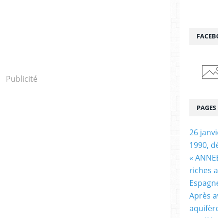
FACEB
Publicité
PAGES
26 janv
1990, d
« ANNEE
riches 
Espagn
Après a
aquifèr