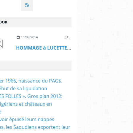
OOK
11/09/2014
…
HOMMAGE à LUCETTE HADJ ALI
ier 1966, naissance du PAGS.
ébut de sa liquidation
S FOLLES ». Gros plan 2012:
algériens et châteaux en
e
voir épuisé leurs nappes
es, les Saoudiens exportent leur