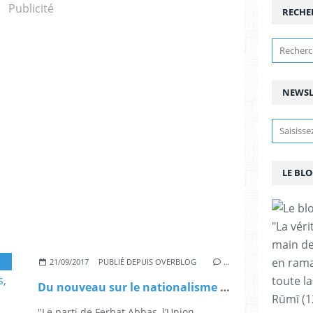
Publicité
RECHE
NEWSL
LE BLO
"La vér
main de
en rama
21/09/2017
PUBLIÉ DEPUIS OVERBLOG
…
toute la
Du nouveau sur le nationalisme algérien : l’UDMA et les udmistes, par Malika Rahal
Rūmī (1
"Le parti de Ferhat Abbas, l’Union