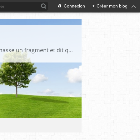
Connexion
+
Créer mon blog
"La vérité est un miroir tombé de la main de Dieu et qui s'est brisé. Chacun en ramasse un fragment et dit que toute la vérité s'y trouve" Djalāl ad-Dīn Rūmī (1207-1273)