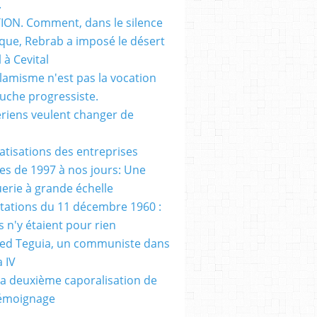
.
ON. Comment, dans le silence
que, Rebrab a imposé le désert
 à Cevital
slamisme n'est pas la vocation
auche progressiste.
ériens veulent changer de
vatisations des entreprises
es de 1997 à nos jours: Une
erie à grande échelle
tations du 11 décembre 1960 :
s n'y étaient pour rien
d Teguia, un communiste dans
a IV
a deuxième caporalisation de
Témoignage