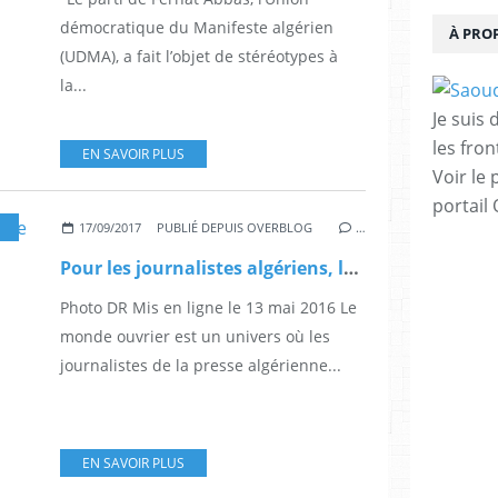
démocratique du Manifeste algérien
À PRO
(UDMA), a fait l’objet de stéréotypes à
la...
Je suis
les fron
EN SAVOIR PLUS
Voir le 
portail
AGHREB-MACHREQ
17/09/2017
PUBLIÉ DEPUIS OVERBLOG
…
Pour les journalistes algériens, le monde ouvrier n'existe pas en Algérie
Photo DR Mis en ligne le 13 mai 2016 Le
monde ouvrier est un univers où les
journalistes de la presse algérienne...
EN SAVOIR PLUS