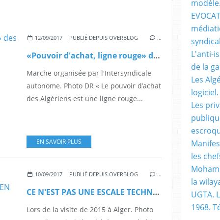
modèle
EVOCATI
médiati
12/09/2017
PUBLIÉ DEPUIS OVERBLOG
…
syndical
L'anti-i
«Pouvoir d'achat, ligne rouge» des syndicats autonomes
de la g
Marche organisée par l'Intersyndicale
Les Alg
autonome. Photo DR « Le pouvoir d’achat
logiciel.
des Algériens est une ligne rouge...
Les pri
publiqu
escroqu
EN SAVOIR PLUS
Manifes
les chef
Mohame
10/09/2017
PUBLIÉ DEPUIS OVERBLOG
…
la wilay
CE N'EST PAS UNE ESCALE TECHNIQUE. NICOLAS MADURO EN VISITE OFFICIELLE A ALGER
UGTA. L
1968. 
Lors de la visite de 2015 à Alger. Photo