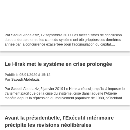
Par Saoudi Abdelaziz, 12 septembre 2017 Les mécanismes de conclusion
du deal durable entre les clans du système ont été grippées ces dernières
année par la concurrence exacerbée pour l'accumulation du capital,
combinées à la réorganisation de la Surveillance...
Le Hirak met le système en crise prolongée
Publié le 05/01/2020 à 15:12
Par
Saoudi Abdelaziz
Par Saoudi Abdelaziz, 5 janvier 2019 Le Hirak a réussi jusqu'ici à imposer le
traitement pacifique de la crise du système, crise dans laquelle l'Algérie
macère depuis la répression du mouvement populaire de 1980, coïncidant
avec le déclenchement de l'infitah...
Avant la présidentielle, l'Exécutif intérimaire
précipite les révisions néolibérales