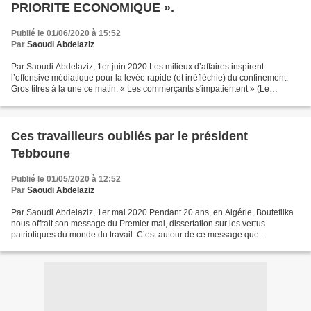
PRIORITE ECONOMIQUE ».
Publié le 01/06/2020 à 15:52
Par
Saoudi Abdelaziz
Par Saoudi Abdelaziz, 1er juin 2020 Les milieux d’affaires inspirent
l’offensive médiatique pour la levée rapide (et irréfléchie) du confinement.
Gros titres à la une ce matin. « Les commerçants s'impatientent » (Le
Quotidien d’Oran) « La colère des commerçants...
Ces travailleurs oubliés par le président
Tebboune
Publié le 01/05/2020 à 12:52
Par
Saoudi Abdelaziz
Par Saoudi Abdelaziz, 1er mai 2020 Pendant 20 ans, en Algérie, Bouteflika
nous offrait son message du Premier mai, dissertation sur les vertus
patriotiques du monde du travail. C’est autour de ce message que
s’organisaient les « festivités ». En 2014...