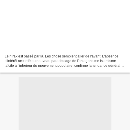
Le hirak est passé par là. Les chose semblent aller de l'avant. L'absence
d'intérêt accordé au nouveau parachutage de l'antagonisme islamisme-
laïcité à l'intérieur du mouvement populaire, confirme la tendance générale
au recul de l'esprit de division...