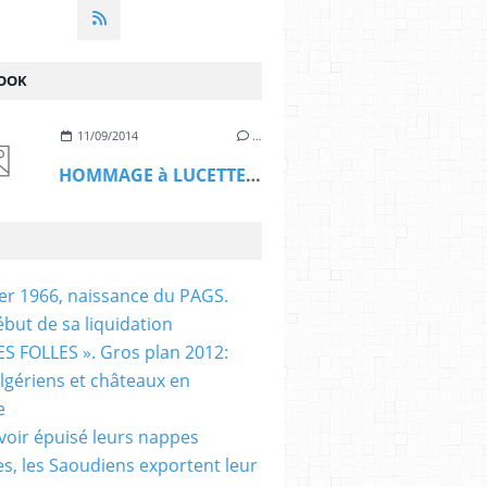
OOK
11/09/2014
…
HOMMAGE à LUCETTE HADJ ALI
ier 1966, naissance du PAGS.
ébut de sa liquidation
S FOLLES ». Gros plan 2012:
algériens et châteaux en
e
voir épuisé leurs nappes
es, les Saoudiens exportent leur