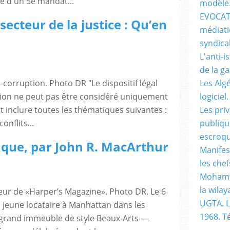
se d'un 5e mandat...
modèle
EVOCATI
 secteur de la justice : Qu’en
médiati
syndical
L'anti-i
de la g
ti-corruption. Photo DR "Le dispositif légal
Les Alg
ion ne peut pas être considéré uniquement
logiciel.
t inclure toutes les thématiques suivantes :
Les pri
conflits...
publiqu
escroqu
ique, par John R. MacArthur
Manifes
les chef
)
Mohame
la wilay
eur de «Harper’s Magazine». Photo DR. Le 6
UGTA. L
is jeune locataire à Manhattan dans les
1968. 
n grand immeuble de style Beaux-Arts —