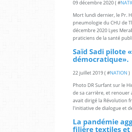
09 décembre 2020 ( #
NAT
Mort lundi dernier, le Pr.
pneumologie du CHU de Tl
décembre 2020 Lyes Merabe
praticiens de la santé pub
Saïd Sadi pilote «
démocratique».
22 juillet 2019 ( #
NATION
)
Photo DR Surfant sur le Hi
de sa carrière, et renouer
avait dirigé la Révolution
l'initiative de dialogue et 
La pandémie aggr
filière textiles 