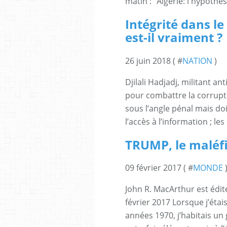
matin : "Algérie: l'hypothè
Intégrité dans le
est-il vraiment ?
26 juin 2018 ( #
NATION
)
Djilali Hadjadj, militant an
pour combattre la corrupt
sous l’angle pénal mais doi
l’accès à l’information ; les 
TRUMP, le maléf
09 février 2017 ( #
MONDE
John R. MacArthur est édit
février 2017 Lorsque j’éta
années 1970, j’habitais u