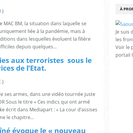
À PRO
N
)
 MAC BM, la situation dans laquelle se
 uniquement liée à la pandémie, mais à
Je suis
ditions dans lesquelles évoluent la filière
les fron
fficiles depuis quelques...
Voir le 
portail
es aux terroristes sous le
ces de l’Etat.
E
)
de ses armes, dans une vidéo tournée juste
DR Sous le titre « Ces indics qui ont armé
ke écrit dans Mediapart : « La cour d’assises
e le chapitre...
îné évoque le « nouveau