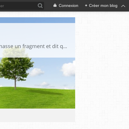
Connexion
+
Créer mon blog
"La vérité est un miroir tombé de la main de Dieu et qui s'est brisé. Chacun en ramasse un fragment et dit que toute la vérité s'y trouve" Djalāl ad-Dīn Rūmī (1207-1273)