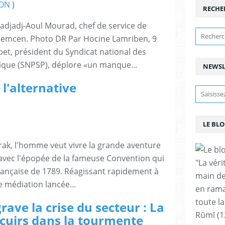
ION
)
RECHE
 Hadjadj-Aoul Mourad, chef de service de
emcen. Photo DR Par Hocine Lamriben, 9
t, président du Syndicat national des
lique (SNPSP), déplore «un manque...
NEWSL
 l'alternative
LE BLO
rak, l'homme veut vivre la grande aventure
 avec l'épopée de la fameuse Convention qui
"La vér
 française de 1789. Réagissant rapidement à
main de
de médiation lancée...
en rama
toute la
ave la crise du secteur : La
Rūmī (1
et cuirs dans la tourmente