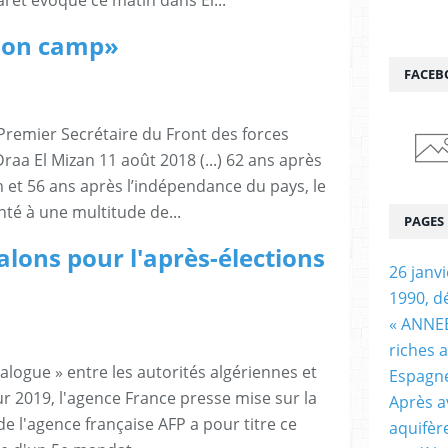
et évoque ce matin dans El...
 son camp»
FACEB
Premier Secrétaire du Front des forces
raa El Mizan 11 août 2018 (...) 62 ans après
et 56 ans après l’indépendance du pays, le
nté à une multitude de...
PAGES
alons pour l'après-élections
26 janv
1990, d
« ANNEE
riches 
alogue » entre les autorités algériennes et
Espagn
ur 2019, l'agence France presse mise sur la
Après a
e l'agence française AFP a pour titre ce
aquifèr