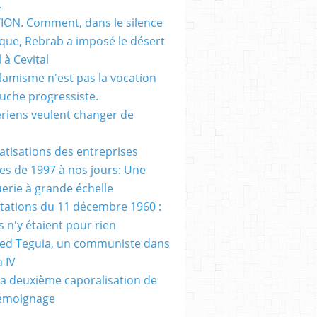
.
ON. Comment, dans le silence
que, Rebrab a imposé le désert
 à Cevital
slamisme n'est pas la vocation
auche progressiste.
ériens veulent changer de
vatisations des entreprises
es de 1997 à nos jours: Une
erie à grande échelle
tations du 11 décembre 1960 :
s n'y étaient pour rien
d Teguia, un communiste dans
a IV
a deuxième caporalisation de
Témoignage