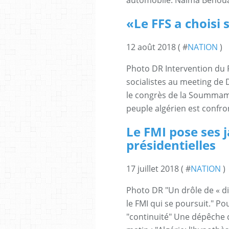
automobile. Naima Benouar
«Le FFS a choisi
12 août 2018 ( #
NATION
)
Photo DR Intervention du 
socialistes au meeting de D
le congrès de la Soummam 
peuple algérien est confro
Le FMI pose ses j
présidentielles
17 juillet 2018 ( #
NATION
)
Photo DR "Un drôle de « di
le FMI qui se poursuit." Po
"continuité" Une dépêche d