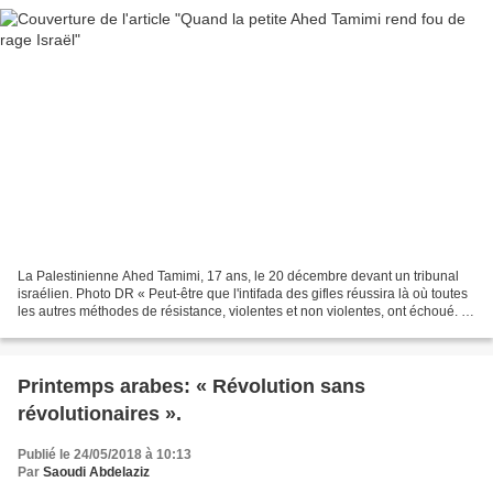
La Palestinienne Ahed Tamimi, 17 ans, le 20 décembre devant un tribunal
israélien. Photo DR « Peut-être que l'intifada des gifles réussira là où toutes
les autres méthodes de résistance, violentes et non violentes, ont échoué. »
Gideon Levy Par Antoine...
Printemps arabes: « Révolution sans
révolutionaires ».
Publié le 24/05/2018 à 10:13
Par
Saoudi Abdelaziz