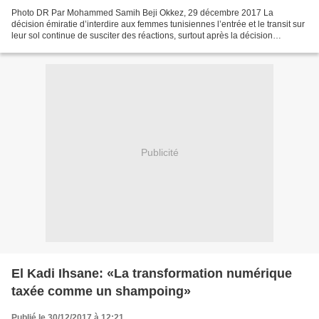
Photo DR Par Mohammed Samih Beji Okkez, 29 décembre 2017 La
décision émiratie d’interdire aux femmes tunisiennes l’entrée et le transit sur
leur sol continue de susciter des réactions, surtout après la décision
tunisienne de suspendre l’activité de la...
Publicité
El Kadi Ihsane: «La transformation numérique
taxée comme un shampoing»
Publié le 30/12/2017 à 12:21