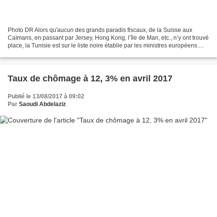
Photo DR Alors qu'aucun des grands paradis fiscaux, de la Suisse aux
Caïmans, en passant par Jersey, Hong Kong, l’île de Man, etc., n’y ont trouvé
place, la Tunisie est sur le liste noire établie par les ministres européens.
"Un coup dur pour la transition...
Taux de chômage à 12, 3% en avril 2017
Publié le 13/08/2017 à 09:02
Par
Saoudi Abdelaziz