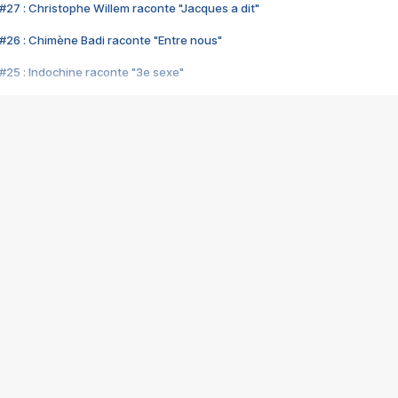
#27 : Christophe Willem raconte "Jacques a dit"
#26 : Chimène Badi raconte "Entre nous"
#25 : Indochine raconte "3e sexe"
#24 : Zaho raconte "C'est chelou"
#23 : Patrick Bruel raconte "Au café des délices"
#22 : Kyo raconte "Le chemin"
#21 : Nolwenn Leroy raconte "Cassé"
#20 : Patrick Hernandez raconte "Born to be alive"
#19 : Lorie raconte "Près de moi"
#18 : Michael Jones raconte "A nos actes manqués" (avec Jean-Jacque
#17 : Khaled raconte "Aïcha"
#16 : Corneille raconte "Parce qu'on vient de loin"
#15 : Indochine raconte "L'aventurier"