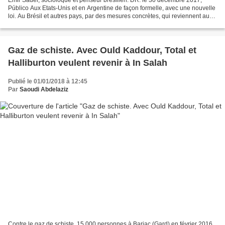
Emir Sader, socioloque et penseur brésilien. DR. le 30 décembre 2017,
Público Aux Etats-Unis et en Argentine de façon formelle, avec une nouvelle
loi. Au Brésil et autres pays, par des mesures concrètes, qui reviennent au
même, on diminue les impôts aux...
Gaz de schiste. Avec Ould Kaddour, Total et
Halliburton veulent revenir à In Salah
Publié le 01/01/2018 à 12:45
Par
Saoudi Abdelaziz
Contre le gaz de schiste, 15 000 personnes à Barjac (Gard) en février 2016.