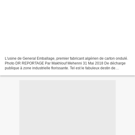
L'usine de General Emballage, premier fabricant algérien de carton ondulé.
Photo DR REPORTAGE Par Makhlouf Mehenni 31 Mai 2018 De décharge
publique à zone industrielle florissante. Tel est le fabuleux destin de
Taharacht, à Akbou, dans la wilaya de Béjaïa,...