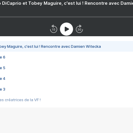
 DiCaprio et Tobey Maguire, c'est lui ! Rencontre avec Dam
bey Maguire, c'est lui ! Rencontre avec Damien Witecka
e 6
e 5
e 4
e 3
s créatrices de la VF !
e 2
e 1
e Mektoub My Love arrive enfin ! Rencontre avec Shaïn Boumedine et Sal