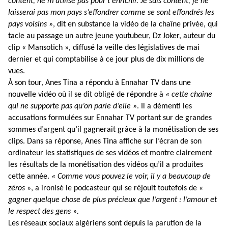
content, ne m’utilise pas pour t’enrichir. Je suis content, je ne
laisserai pas mon pays s’effondrer comme se sont effondrés les
pays voisins »
, dit en substance la vidéo de la chaîne privée, qui
tacle au passage un autre jeune youtubeur, Dz Joker, auteur du
clip « Mansotich », diffusé la veille des législatives de mai
dernier et qui comptabilise à ce jour plus de dix millions de
vues.
À son tour, Anes Tina a répondu à Ennahar TV dans une
nouvelle vidéo où il se dit obligé de répondre à
« cette chaîne
qui ne supporte pas qu’on parle d’elle »
. Il a démenti les
accusations formulées sur Ennahar TV portant sur de grandes
sommes d’argent qu’il gagnerait grâce à la monétisation de ses
clips.
Dans sa réponse, Anes Tina affiche sur l’écran de son
ordinateur les statistiques de ses vidéos et montre clairement
les résultats de la monétisation des vidéos qu’il a produites
cette année.
« Comme vous pouvez le voir, il y a beaucoup de
zéros
», a ironisé le podcasteur qui se réjouit toutefois de
«
gagner quelque chose de plus précieux que l’argent : l’amour et
le respect des gens ».
Les réseaux sociaux algériens sont depuis la parution de la