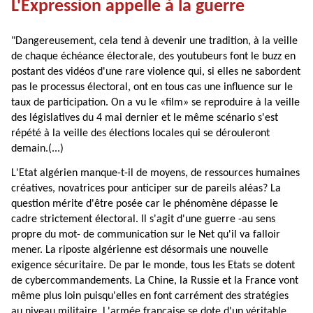
L'Expression appelle à la guerre
"Dangereusement, cela tend à devenir une tradition, à la veille
de chaque échéance électorale, des youtubeurs font le buzz en
postant des vidéos d'une rare violence qui, si elles ne sabordent
pas le processus électoral, ont en tous cas une influence sur le
taux de participation. On a vu le «film» se reproduire à la veille
des législatives du 4 mai dernier et le même scénario s'est
répété à la veille des élections locales qui se dérouleront
demain.(...)
L'Etat algérien manque-t-il de moyens, de ressources humaines
créatives, novatrices pour anticiper sur de pareils aléas? La
question mérite d'être posée car le phénomène dépasse le
cadre strictement électoral. Il s'agit d'une guerre -au sens
propre du mot- de communication sur le Net qu'il va falloir
mener. La riposte algérienne est désormais une nouvelle
exigence sécuritaire. De par le monde, tous les Etats se dotent
de cybercommandements. La Chine, la Russie et la France vont
même plus loin puisqu'elles en font carrément des stratégies
au niveau militaire. L'armée française se dote d'un véritable