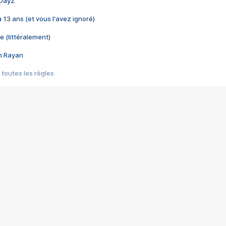
 DayZ
 a 13 ans (et vous l'avez ignoré)
e (littéralement)
im Rayan
 toutes les règles
s les jeux vidéo
us choquant de Rockstar ? - Le scandale BULLY
e plus moche de Steam
du RÊVE tourne au CAUCHEMAR
pendant 8 heures
it… à tort
umiliés par un jeu vidéo
ire - Final Fantasy 8