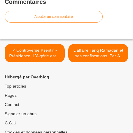
Commentaires
Ajouter un commentaire
< Controverse Ksentini-
L'affaire Tariq Ramadan et
Présidence. L'Algérie est le
ses confiscations. Par Ali
sujet du jour en France.
Benouari >
Hébergé par Overblog
Top articles
Pages
Contact
Signaler un abus
C.G.U.
Cookies et données personnelles