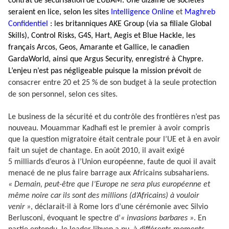
contrat de sécurisation de EUBAM. Une dizaine de sociétés
seraient en lice, selon les sites
Intelligence Online
et
Maghreb
Confidentiel
: les britanniques AKE Group (via sa filiale Global
Skills), Control Risks, G4S, Hart, Aegis et Blue Hackle, les
français Arcos, Geos, Amarante et Gallice, le canadien
GardaWorld, ainsi que Argus Security, enregistré à Chypre.
L’enjeu n’est pas négligeable puisque la mission prévoit
de
consacrer entre 20 et 25 % de son budget à la seule protection
de son personnel, selon ces sites.
Le business de la sécurité et du contrôle des frontières n’est pas
nouveau. Mouammar Kadhafi est le premier à avoir compris
que la question migratoire était centrale pour l’UE et à en avoir
fait un sujet de chantage. En août 2010, il avait exigé
5 milliards d’euros à l’Union européenne, faute de quoi il avait
menacé de ne plus faire barrage aux Africains subsahariens.
« Demain, peut-être que l’Europe ne sera plus européenne et
même noire car ils sont des millions (d’Africains) à vouloir
venir »
, déclarait-il à Rome lors d’une cérémonie avec Silvio
Berlusconi, évoquant le spectre d’
« invasions barbares »
. En