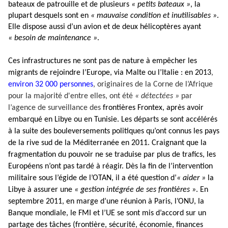
bateaux de patrouille et de plusieurs
« petits bateaux »
, la
plupart desquels sont en
« mauvaise condition et inutilisables »
.
Elle dispose aussi d’un avion et de deux hélicoptères ayant
« besoin de maintenance »
.
Ces infrastructures ne sont pas de nature à empêcher les
migrants de rejoindre l’Europe, via Malte ou l’Italie : en 2013
,
environ 32 000 personnes
, originaires de la Corne de l’Afrique
pour la majorité d'entre elles, ont été
« détectées »
par
l’agence de surveillance des
frontières Frontex, après avoir
embarqué en Libye ou en Tunisie. Les départs se sont accélérés
à la suite des bouleversements politiques qu’ont connus les pays
de la rive sud de la Méditerranée en 2011. Craignant que la
fragmentation du pouvoir ne se traduise par plus de trafics, les
Européens n’ont pas tardé à réagir. Dès la fin de l’intervention
militaire sous l’égide de l’OTAN, il a été question d’
« aider »
la
Libye à assurer une
« gestion intégrée de ses frontières »
. En
septembre 2011, en marge d’une réunion à Paris, l’ONU, la
Banque mondiale, le FMI et l’UE se sont mis d’accord sur un
partage des tâches (frontière, sécurité, économie, finances