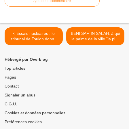
Ajouter un commentaire
< Essais nucléaires : le
BENI SAF, IN SALAH: à qui
tribunal de Toulon donne
la palme de la ville "la plus
raison aux victimes
horrible" ? >
Hébergé par Overblog
Top articles
Pages
Contact
Signaler un abus
C.G.U.
Cookies et données personnelles
Préférences cookies