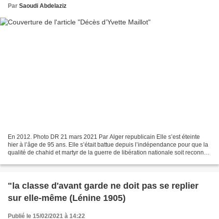
Par
Saoudi Abdelaziz
En 2012. Photo DR 21 mars 2021 Par Alger republicain Elle s’est éteinte
hier à l’âge de 95 ans. Elle s’était battue depuis l’indépendance pour que la
qualité de chahid et martyr de la guerre de libération nationale soit reconnue
à son frère Henri, tombé...
"la classe d'avant garde ne doit pas se replier
sur elle-même (Lénine 1905)
Publié le 15/02/2021 à 14:22