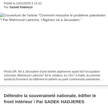
Publié le 24/11/2020 à 12:22
Par
Saoudi Abdelaziz
Photo DR. Né à Jérusalem d'une famille algérienne ayant fuit l'occupation
coloniale, Mahmoud Latreche* fut le créateur, en 1917 à Haifa, du premier
syndicat d'ouvriers du bâtiment et adhère au parti communiste palestinien en
1926. Il rentre au pays à...
Défendre la souveraineté nationale, édifier le
front intérieur ! Par SADEK HADJERES