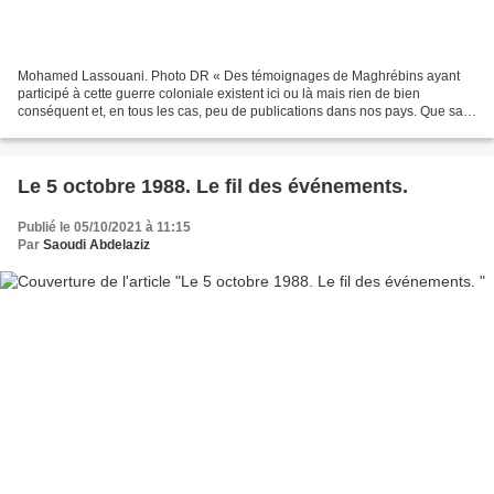
Mohamed Lassouani. Photo DR « Des témoignages de Maghrébins ayant
participé à cette guerre coloniale existent ici ou là mais rien de bien
conséquent et, en tous les cas, peu de publications dans nos pays. Que sait-
on d'eux ? ». Akram Belkaïd leur consacre...
Le 5 octobre 1988. Le fil des événements.
Publié le 05/10/2021 à 11:15
Par
Saoudi Abdelaziz