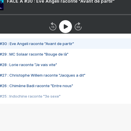
FACE A #30 : Eve Angeli raconte "Avant de partir"
#30 : Eve Angeli raconte "Avant de partir"
#29 : MC Solaar raconte "Bouge de là"
28 : Lorie raconte "Je vais vite"
#27 : Christophe Willem raconte "Jacques a dit"
#26 : Chimène Badi raconte "Entre nous"
#25 : Indochine raconte "3e sexe"
#24 : Zaho raconte "C'est chelou"
#23 : Patrick Bruel raconte "Au café des délices"
#22 : Kyo raconte "Le chemin"